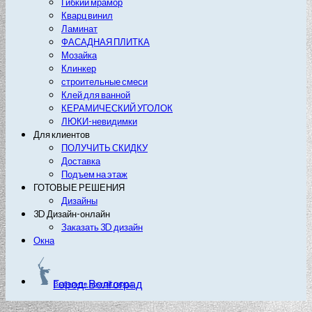
Гибкий мрамор
Кварц винил
Ламинат
ФАСАДНАЯ ПЛИТКА
Мозайка
Клинкер
строительные смеси
Клей для ванной
КЕРАМИЧЕСКИЙ УГОЛОК
ЛЮКИ-невидимки
Для клиентов
ПОЛУЧИТЬ СКИДКУ
Доставка
Подъем на этаж
ГОТОВЫЕ РЕШЕНИЯ
Дизайны
3D Дизайн-онлайн
Заказать 3D дизайн
Окна
Город: Волгоград
Выберите другой город