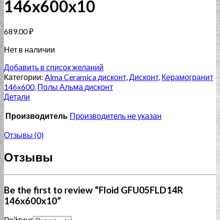
146x600x10
689.00
₽
Нет в наличии
Добавить в список желаний
Категории:
Alma Ceramica дисконт
,
Дисконт
,
Керамогранит
146x600
,
Полы Альма дисконт
Детали
Производитель
Производитель не указан
Отзывы (0)
Отзывы
Be the first to review “Floid GFU05FLD14R
146x600x10”
Рейтинг