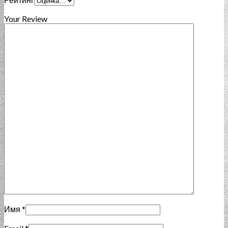
Your Review
Имя
*