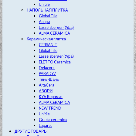
Unitile
НАПОЛЬНАЯ ПЛИТКА
Global Tile
Азори
Lasselsberger (Уфа)
ALMA CERAMICA
Керамическая плитка
CERSANIT
Global Tile
Lasselsberger (Уфа)
ELETTO Ceramica
Delacora
PARADYZ
Тянь-Шань
AltaCera
АЗОРИ
КУБ Керамик
ALMA CERAMICA
NEW TREND
Unitile
Gracia ceramica
Laparet
ДРУГИЕ ТОВАРЫ