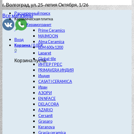
г. Волгоград
, ул. 25-летия Октября, 1/26
Расширенный поиск
Все магазины
Керамическая плитка
Керамогранит
Prime Ceramics
MAIMOON
Вход
Alma Ceramica
Корзина
/
0.00
₽
LCM 600х1200
0
Laparet
Global-tile
Корзина пуста.
ИНТЕР ГРЕС
PRIMAVERA ИНДИЯ
Индия
CASATI CERAMICA
Иран
АЗОРИ
EN NFACE
DELACORA
AZARIO
Cersanit
Grasaro
Keranova
Gracia ceramica