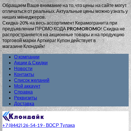
Обращаем Ваше внимание на то, что цены на сайте могут
отличаться от реальных. Актуальные цены можно узнать у
ниших менеджеров.
Скидка-20% на весь ассортимент Керамогранита при
предъявлении ПРОМО КОДА
PROMOROMO
!
Скидка не
распространяется на акционные товары и на продукцию
торговой марки Арткера! Купон действует в
магазине Клондайк!
О компании
Акции & Скидки
Новости
Контакты
Список желаний
Мой аккаунт
Справка
Реквизиты
Доставка
+7 (8442) 26-54-19 - ВОСР Тулака