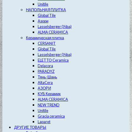
Unitile
НАПОЛЬНАЯ ПЛИТКА
Global Tile
Азори
Lasselsberger (Уфа)
ALMA CERAMICA
Керамическая плитка
CERSANIT
Global Tile
Lasselsberger (Уфа)
ELETTO Ceramica
Delacora
PARADYZ
Тянь-Шань
AltaCera
АЗОРИ
КУБ Керамик
ALMA CERAMICA
NEW TREND
Unitile
Gracia ceramica
Laparet
ДРУГИЕ ТОВАРЫ