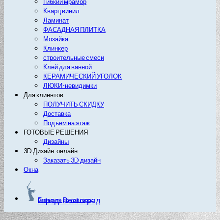
Гибкий мрамор
Кварц винил
Ламинат
ФАСАДНАЯ ПЛИТКА
Мозайка
Клинкер
строительные смеси
Клей для ванной
КЕРАМИЧЕСКИЙ УГОЛОК
ЛЮКИ-невидимки
Для клиентов
ПОЛУЧИТЬ СКИДКУ
Доставка
Подъем на этаж
ГОТОВЫЕ РЕШЕНИЯ
Дизайны
3D Дизайн-онлайн
Заказать 3D дизайн
Окна
Город: Волгоград
Выберите другой город