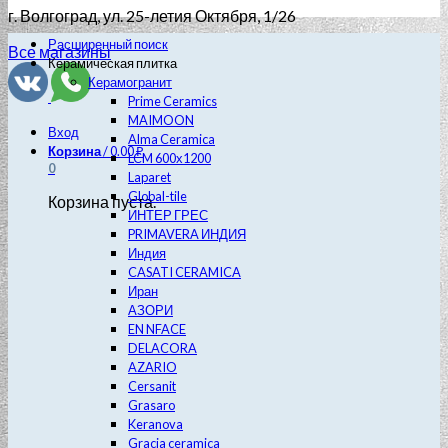
г. Волгоград
, ул. 25-летия Октября, 1/26
Расширенный поиск
Все магазины
Керамическая плитка
Керамогранит
Prime Ceramics
MAIMOON
Вход
Alma Ceramica
Корзина
/
0.00
₽
LCM 600х1200
0
Laparet
Global-tile
Корзина пуста.
ИНТЕР ГРЕС
PRIMAVERA ИНДИЯ
Индия
CASATI CERAMICA
Иран
АЗОРИ
EN NFACE
DELACORA
AZARIO
Cersanit
Grasaro
Keranova
Gracia ceramica