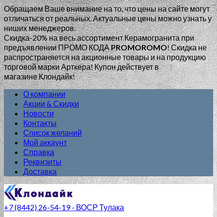
Обращаем Ваше внимание на то, что цены на сайте могут
отличаться от реальных. Актуальные цены можно узнать у
ниших менеджеров.
Скидка-20% на весь ассортимент Керамогранита при
предъявлении ПРОМО КОДА
PROMOROMO
!
Скидка не
распространяется на акционные товары и на продукцию
торговой марки Арткера! Купон действует в
магазине Клондайк!
О компании
Акции & Скидки
Новости
Контакты
Список желаний
Мой аккаунт
Справка
Реквизиты
Доставка
+7 (8442) 26-54-19 - ВОСР Тулака