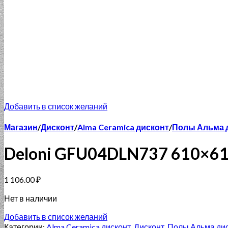
Добавить в список желаний
Магазин
/
Дисконт
/
Alma Ceramica дисконт
/
Полы Альма 
Deloni GFU04DLN737 610×6
1 106.00
₽
Нет в наличии
Добавить в список желаний
Категории:
Alma Ceramica дисконт
,
Дисконт
,
Полы Альма ди