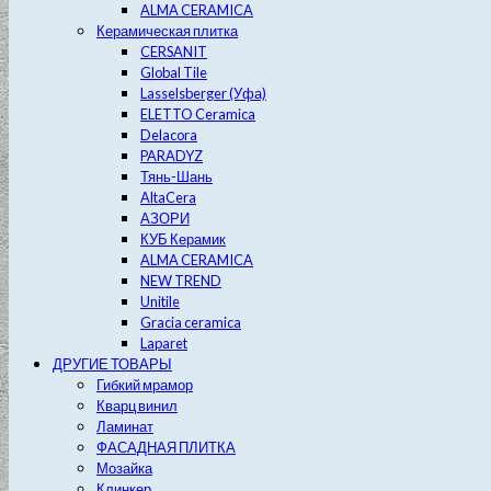
ALMA CERAMICA
Керамическая плитка
CERSANIT
Global Tile
Lasselsberger (Уфа)
ELETTO Ceramica
Delacora
PARADYZ
Тянь-Шань
AltaCera
АЗОРИ
КУБ Керамик
ALMA CERAMICA
NEW TREND
Unitile
Gracia ceramica
Laparet
ДРУГИЕ ТОВАРЫ
Гибкий мрамор
Кварц винил
Ламинат
ФАСАДНАЯ ПЛИТКА
Мозайка
Клинкер