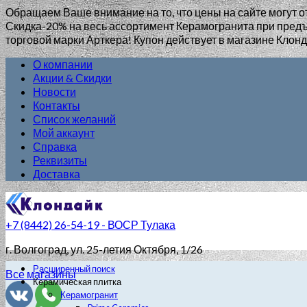
Обращаем Ваше внимание на то, что цены на сайте могут о
Скидка-20% на весь ассортимент Керамогранита при пр
торговой марки Арткера! Купон действует в магазине Клонд
О компании
Акции & Скидки
Новости
Контакты
Список желаний
Мой аккаунт
Справка
Реквизиты
Доставка
+7 (8442) 26-54-19 - ВОСР Тулака
г. Волгоград
, ул. 25-летия Октября, 1/26
Расширенный поиск
Все магазины
Керамическая плитка
Керамогранит