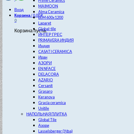
Prime Ceramics
MAIMOON
Вход
Alma Ceramica
Корзина
/
0.00
₽
LCM 600х1200
0
Laparet
Global-tile
Корзина пуста.
ИНТЕР ГРЕС
PRIMAVERA ИНДИЯ
Индия
CASATI CERAMICA
Иран
АЗОРИ
EN NFACE
DELACORA
AZARIO
Cersanit
Grasaro
Keranova
Gracia ceramica
Unitile
НАПОЛЬНАЯ ПЛИТКА
Global Tile
Азори
Lasselsberger (Уфа)