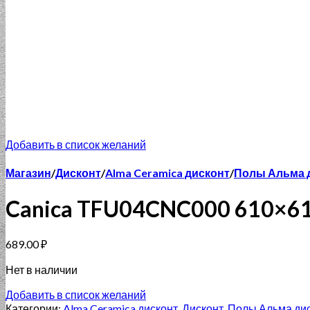
Добавить в список желаний
Магазин
/
Дисконт
/
Alma Ceramica дисконт
/
Полы Альма 
Canica TFU04CNC000 610×6
689.00
₽
Нет в наличии
Добавить в список желаний
Категории:
Alma Ceramica дисконт
,
Дисконт
,
Полы Альма ди