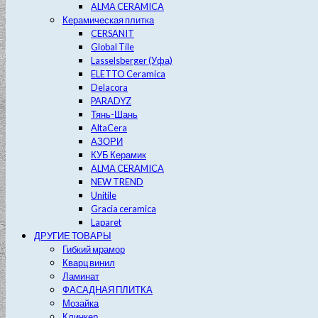
ALMA CERAMICA
Керамическая плитка
CERSANIT
Global Tile
Lasselsberger (Уфа)
ELETTO Ceramica
Delacora
PARADYZ
Тянь-Шань
AltaCera
АЗОРИ
КУБ Керамик
ALMA CERAMICA
NEW TREND
Unitile
Gracia ceramica
Laparet
ДРУГИЕ ТОВАРЫ
Гибкий мрамор
Кварц винил
Ламинат
ФАСАДНАЯ ПЛИТКА
Мозайка
Клинкер