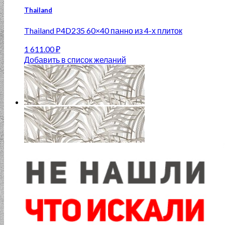
Thailand
Thailand P4D235 60×40 панно из 4-х плиток
1 611.00
₽
Добавить в список желаний
Нет в наличии
Alma Ceramica дисконт
Vilona DWU11VLN707 200×600 декор
447.00
₽
Добавить в список желаний