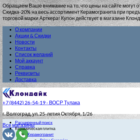
Обращаем Ваше внимание на то, что цены на сайте могут о
Скидка-20% на весь ассортимент Керамогранита при пр
торговой марки Арткера! Купон действует в магазине Клонд
О компании
Акции & Скидки
Новости
Контакты
Список желаний
Мой аккаунт
Справка
Реквизиты
Доставка
+7 (8442) 26-54-19 - ВОСР Тулака
г. Волгоград
, ул. 25-летия Октября, 1/26
Расширенный поиск
Все магазины
Керамическая плитка
Керамогранит