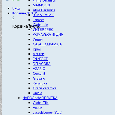
Prime Ceramics
MAIMOON
Вход
Alma Ceramica
Корзина
/
0.00
₽
LCM 600х1200
0
Laparet
Global-tile
Корзина пуста.
ИНТЕР ГРЕС
PRIMAVERA ИНДИЯ
Индия
CASATI CERAMICA
Иран
АЗОРИ
EN NFACE
DELACORA
AZARIO
Cersanit
Grasaro
Keranova
Gracia ceramica
Unitile
НАПОЛЬНАЯ ПЛИТКА
Global Tile
Азори
Lasselsberger (Уфа)