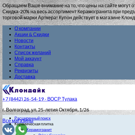
Обращаем Ваше внимание на то, что цены на сайте могут о
Скидка-20% на весь ассортимент Керамогранита при пр
торговой марки Арткера! Купон действует в магазине Клонд
О компании
Акции & Скидки
Новости
Контакты
Список желаний
Мой аккаунт
Справка
Реквизиты
Доставка
+7 (8442) 26-54-19 - ВОСР Тулака
г. Волгоград
, ул. 25-летия Октября, 1/26
Расширенный поиск
Все магазины
Керамическая плитка
Керамогранит