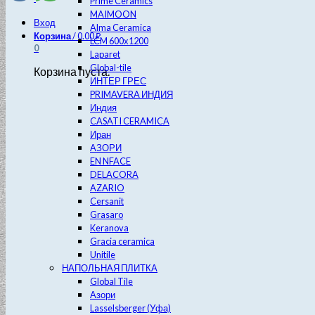
Prime Ceramics
MAIMOON
Вход
Alma Ceramica
Корзина
/
0.00
₽
LCM 600х1200
0
Laparet
Global-tile
Корзина пуста.
ИНТЕР ГРЕС
PRIMAVERA ИНДИЯ
Индия
CASATI CERAMICA
Иран
АЗОРИ
EN NFACE
DELACORA
AZARIO
Cersanit
Grasaro
Keranova
Gracia ceramica
Unitile
НАПОЛЬНАЯ ПЛИТКА
Global Tile
Азори
Lasselsberger (Уфа)