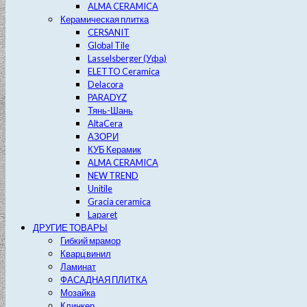
ALMA CERAMICA
Керамическая плитка
CERSANIT
Global Tile
Lasselsberger (Уфа)
ELETTO Ceramica
Delacora
PARADYZ
Тянь-Шань
AltaCera
АЗОРИ
КУБ Керамик
ALMA CERAMICA
NEW TREND
Unitile
Gracia ceramica
Laparet
ДРУГИЕ ТОВАРЫ
Гибкий мрамор
Кварц винил
Ламинат
ФАСАДНАЯ ПЛИТКА
Мозайка
Клинкер