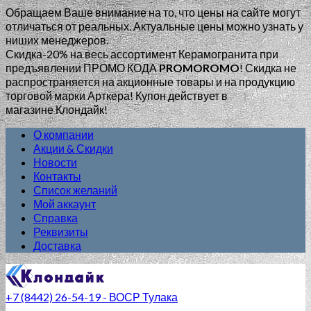
Обращаем Ваше внимание на то, что цены на сайте могут
отличаться от реальных. Актуальные цены можно узнать у
ниших менеджеров.
Скидка-20% на весь ассортимент Керамогранита при
предъявлении ПРОМО КОДА
PROMOROMO
!
Скидка не
распространяется на акционные товары и на продукцию
торговой марки Арткера! Купон действует в
магазине Клондайк!
О компании
Акции & Скидки
Новости
Контакты
Список желаний
Мой аккаунт
Справка
Реквизиты
Доставка
+7 (8442) 26-54-19 - ВОСР Тулака