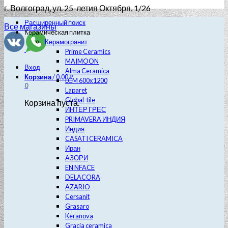
г. Волгоград
, ул. 25-летия Октября, 1/26
Расширенный поиск
Все магазины
Керамическая плитка
Керамогранит
Prime Ceramics
MAIMOON
Вход
Alma Ceramica
Корзина
/
0.00
₽
LCM 600х1200
0
Laparet
Global-tile
Корзина пуста.
ИНТЕР ГРЕС
PRIMAVERA ИНДИЯ
Индия
CASATI CERAMICA
Иран
АЗОРИ
EN NFACE
DELACORA
AZARIO
Cersanit
Grasaro
Keranova
Gracia ceramica