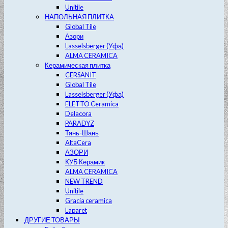
Unitile
НАПОЛЬНАЯ ПЛИТКА
Global Tile
Азори
Lasselsberger (Уфа)
ALMA CERAMICA
Керамическая плитка
CERSANIT
Global Tile
Lasselsberger (Уфа)
ELETTO Ceramica
Delacora
PARADYZ
Тянь-Шань
AltaCera
АЗОРИ
КУБ Керамик
ALMA CERAMICA
NEW TREND
Unitile
Gracia ceramica
Laparet
ДРУГИЕ ТОВАРЫ