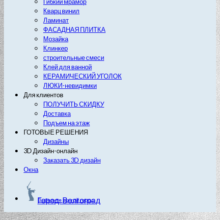
Гибкий мрамор
Кварц винил
Ламинат
ФАСАДНАЯ ПЛИТКА
Мозайка
Клинкер
строительные смеси
Клей для ванной
КЕРАМИЧЕСКИЙ УГОЛОК
ЛЮКИ-невидимки
Для клиентов
ПОЛУЧИТЬ СКИДКУ
Доставка
Подъем на этаж
ГОТОВЫЕ РЕШЕНИЯ
Дизайны
3D Дизайн-онлайн
Заказать 3D дизайн
Окна
Город: Волгоград
Выберите другой город