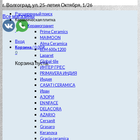
г. Волгоград
, ул. 25-летия Октября, 1/26
Расширенный поиск
Все магазины
Керамическая плитка
Керамогранит
Prime Ceramics
MAIMOON
Вход
Alma Ceramica
Корзина
/
0.00
₽
LCM 600х1200
0
Laparet
Global-tile
Корзина пуста.
ИНТЕР ГРЕС
PRIMAVERA ИНДИЯ
Индия
CASATI CERAMICA
Иран
АЗОРИ
EN NFACE
DELACORA
AZARIO
Cersanit
Grasaro
Keranova
Gracia ceramica