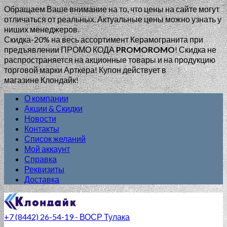
Обращаем Ваше внимание на то, что цены на сайте могут
отличаться от реальных. Актуальные цены можно узнать у
ниших менеджеров.
Скидка-20% на весь ассортимент Керамогранита при
предъявлении ПРОМО КОДА
PROMOROMO
!
Скидка не
распространяется на акционные товары и на продукцию
торговой марки Арткера! Купон действует в
магазине Клондайк!
О компании
Акции & Скидки
Новости
Контакты
Список желаний
Мой аккаунт
Справка
Реквизиты
Доставка
+7 (8442) 26-54-19 - ВОСР Тулака