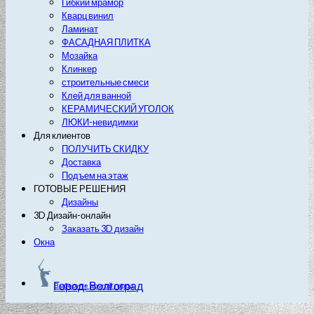
Гибкий мрамор
Кварц винил
Ламинат
ФАСАДНАЯ ПЛИТКА
Мозайка
Клинкер
строительные смеси
Клей для ванной
КЕРАМИЧЕСКИЙ УГОЛОК
ЛЮКИ-невидимки
Для клиентов
ПОЛУЧИТЬ СКИДКУ
Доставка
Подъем на этаж
ГОТОВЫЕ РЕШЕНИЯ
Дизайны
3D Дизайн-онлайн
Заказать 3D дизайн
Окна
Город: Волгоград
Выберите другой город