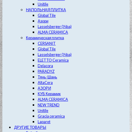
Unitile
НАПОЛЬНАЯ ПЛИТКА
Global Tile
Азори
Lasselsberger (Уфа)
ALMA CERAMICA
Керамическая плитка
CERSANIT
Global Tile
Lasselsberger (Уфа)
ELETTO Ceramica
Delacora
PARADYZ
Тянь-Шань
AltaCera
АЗОРИ
КУБ Керамик
ALMA CERAMICA
NEW TREND
Unitile
Gracia ceramica
Laparet
ДРУГИЕ ТОВАРЫ