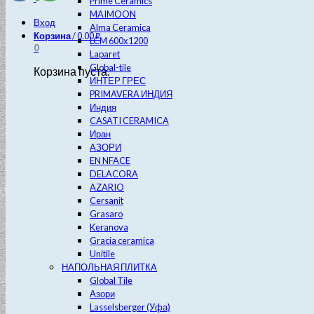
Prime Ceramics
MAIMOON
Вход
Alma Ceramica
Корзина
/
0.00
₽
LCM 600х1200
0
Laparet
Global-tile
Корзина пуста.
ИНТЕР ГРЕС
PRIMAVERA ИНДИЯ
Индия
CASATI CERAMICA
Иран
АЗОРИ
EN NFACE
DELACORA
AZARIO
Cersanit
Grasaro
Keranova
Gracia ceramica
Unitile
НАПОЛЬНАЯ ПЛИТКА
Global Tile
Азори
Lasselsberger (Уфа)