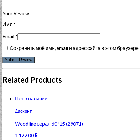
Your Review
Имя
*
Email
*
Сохранить моё имя, email и адрес сайта в этом браузе
Related Products
Нет в наличии
Дисконт
Woodline серая 60*15 (29071)
1 122.00
₽