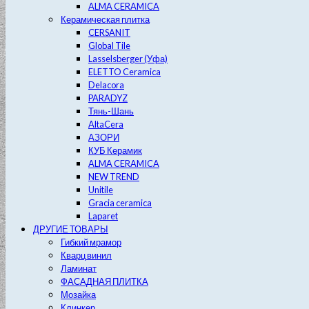
ALMA CERAMICA
Керамическая плитка
CERSANIT
Global Tile
Lasselsberger (Уфа)
ELETTO Ceramica
Delacora
PARADYZ
Тянь-Шань
AltaCera
АЗОРИ
КУБ Керамик
ALMA CERAMICA
NEW TREND
Unitile
Gracia ceramica
Laparet
ДРУГИЕ ТОВАРЫ
Гибкий мрамор
Кварц винил
Ламинат
ФАСАДНАЯ ПЛИТКА
Мозайка
Клинкер