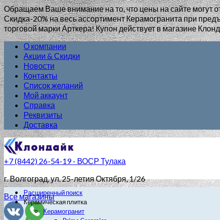
Обращаем Ваше внимание на то, что цены на сайте могут о
Скидка-20% на весь ассортимент Керамогранита при пр
торговой марки Арткера! Купон действует в магазине Клонд
О компании
Акции & Скидки
Новости
Контакты
Список желаний
Мой аккаунт
Справка
Реквизиты
Доставка
+7 (8442) 26-54-19 - ВОСР Тулака
г. Волгоград
, ул. 25-летия Октября, 1/26
Расширенный поиск
Все магазины
Керамическая плитка
Керамогранит