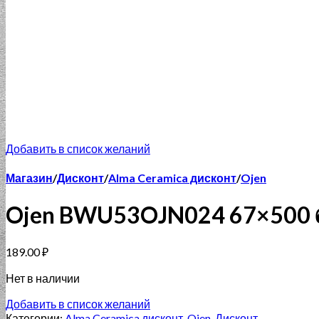
Добавить в список желаний
Магазин
/
Дисконт
/
Alma Ceramica дисконт
/
Ojen
Ojen BWU53OJN024 67×500
189.00
₽
Нет в наличии
Добавить в список желаний
Категории:
Alma Ceramica дисконт
,
Ojen
,
Дисконт