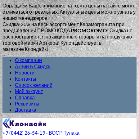
Обращаем Ваше внимание на то, что цены на сайте могут
отличаться от реальных. Актуальные цены можно узнать у
ниших менеджеров.
Скидка-20% на весь ассортимент Керамогранита при
предъявлении ПРОМО КОДА
PROMOROMO
!
Скидка не
распространяется на акционные товары и на продукцию
торговой марки Арткера! Купон действует в
магазине Клондайк!
О компании
Акции & Скидки
Новости
Контакты
Список желаний
Мой аккаунт
Справка
Реквизиты
Доставка
+7 (8442) 26-54-19 - ВОСР Тулака