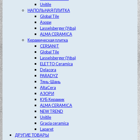
Unitile
НАПОЛЬНАЯ ПЛИТКА
Global Tile
Азори
Lasselsberger (Уфа)
ALMA CERAMICA
Керамическая плитка
CERSANIT
Global Tile
Lasselsberger (Уфа)
ELETTO Ceramica
Delacora
PARADYZ
Тянь-Шань
AltaCera
АЗОРИ
КУБ Керамик
ALMA CERAMICA
NEW TREND
Unitile
Gracia ceramica
Laparet
ДРУГИЕ ТОВАРЫ