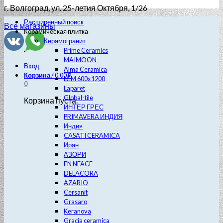
г. Волгоград
, ул. 25-летия Октября, 1/26
Расширенный поиск
Все магазины
Керамическая плитка
Керамогранит
Prime Ceramics
MAIMOON
Вход
Alma Ceramica
Корзина
/
0.00
₽
LCM 600х1200
0
Laparet
Global-tile
Корзина пуста.
ИНТЕР ГРЕС
PRIMAVERA ИНДИЯ
Индия
CASATI CERAMICA
Иран
АЗОРИ
EN NFACE
DELACORA
AZARIO
Cersanit
Grasaro
Keranova
Gracia ceramica