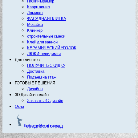
Гибкий мрамор
Кварц винил
Ламинат
ФАСАДНАЯ ПЛИТКА
Мозайка
Клинкер
строительные смеси
Клей для ванной
КЕРАМИЧЕСКИЙ УГОЛОК
ЛЮКИ-невидимки
Для клиентов
ПОЛУЧИТЬ СКИДКУ
Доставка
Подъем на этаж
ГОТОВЫЕ РЕШЕНИЯ
Дизайны
3D Дизайн-онлайн
Заказать 3D дизайн
Окна
Город: Волгоград
Выберите другой город