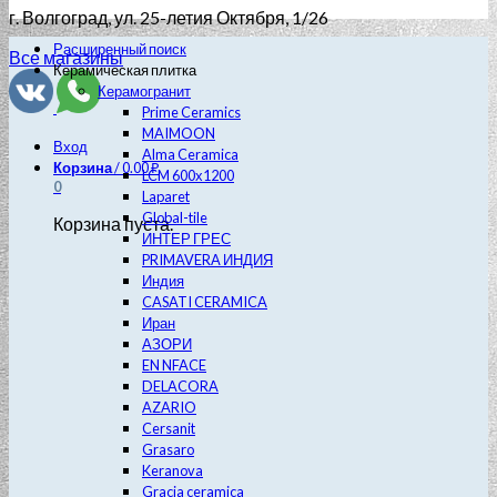
г. Волгоград
, ул. 25-летия Октября, 1/26
Расширенный поиск
Все магазины
Керамическая плитка
Керамогранит
Prime Ceramics
MAIMOON
Вход
Alma Ceramica
Корзина
/
0.00
₽
LCM 600х1200
0
Laparet
Global-tile
Корзина пуста.
ИНТЕР ГРЕС
PRIMAVERA ИНДИЯ
Индия
CASATI CERAMICA
Иран
АЗОРИ
EN NFACE
DELACORA
AZARIO
Cersanit
Grasaro
Keranova
Gracia ceramica