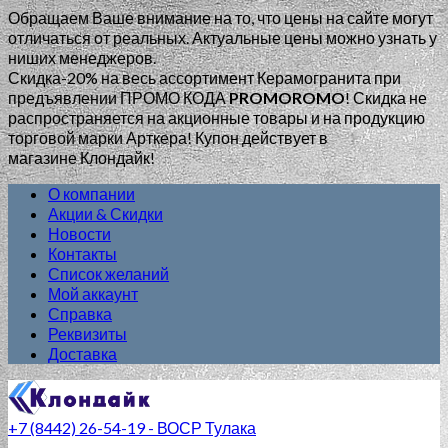
Обращаем Ваше внимание на то, что цены на сайте могут
отличаться от реальных. Актуальные цены можно узнать у
ниших менеджеров.
Скидка-20% на весь ассортимент Керамогранита при
предъявлении ПРОМО КОДА
PROMOROMO
!
Скидка не
распространяется на акционные товары и на продукцию
торговой марки Арткера! Купон действует в
магазине Клондайк!
О компании
Акции & Скидки
Новости
Контакты
Список желаний
Мой аккаунт
Справка
Реквизиты
Доставка
+7 (8442) 26-54-19 - ВОСР Тулака