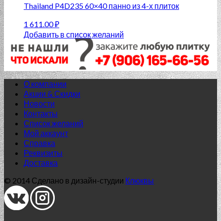
Thailand P4D235 60×40 панно из 4-х плиток
1 611.00
₽
Добавить в список желаний
О компании
Акции & Скидки
Новости
Контакты
Список желаний
Мой аккаунт
Справка
Реквизиты
Доставка
© 2014 Сделано в дизайн-студии
Клюквы