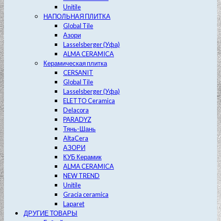
Unitile
НАПОЛЬНАЯ ПЛИТКА
Global Tile
Азори
Lasselsberger (Уфа)
ALMA CERAMICA
Керамическая плитка
CERSANIT
Global Tile
Lasselsberger (Уфа)
ELETTO Ceramica
Delacora
PARADYZ
Тянь-Шань
AltaCera
АЗОРИ
КУБ Керамик
ALMA CERAMICA
NEW TREND
Unitile
Gracia ceramica
Laparet
ДРУГИЕ ТОВАРЫ