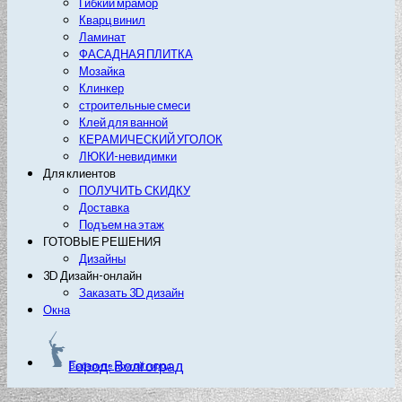
Гибкий мрамор
Кварц винил
Ламинат
ФАСАДНАЯ ПЛИТКА
Мозайка
Клинкер
строительные смеси
Клей для ванной
КЕРАМИЧЕСКИЙ УГОЛОК
ЛЮКИ-невидимки
Для клиентов
ПОЛУЧИТЬ СКИДКУ
Доставка
Подъем на этаж
ГОТОВЫЕ РЕШЕНИЯ
Дизайны
3D Дизайн-онлайн
Заказать 3D дизайн
Окна
Город: Волгоград
Выберите другой город