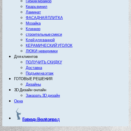
Гибкий мрамор
Кварц винил
Ламинат
ФАСАДНАЯ ПЛИТКА
Мозайка
Клинкер
строительные смеси
Клей для ванной
КЕРАМИЧЕСКИЙ УГОЛОК
ЛЮКИ-невидимки
Для клиентов
ПОЛУЧИТЬ СКИДКУ
Доставка
Подъем на этаж
ГОТОВЫЕ РЕШЕНИЯ
Дизайны
3D Дизайн-онлайн
Заказать 3D дизайн
Окна
Город: Волгоград
Выберите другой город