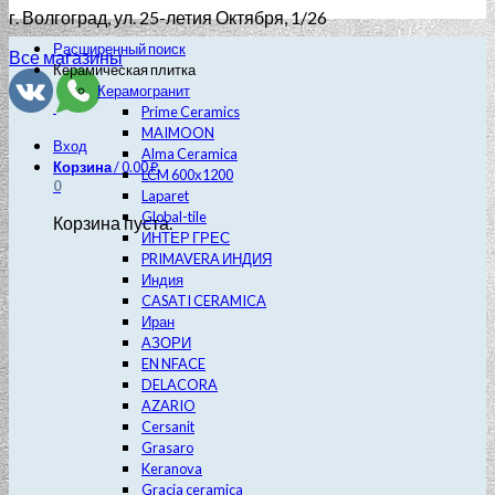
г. Волгоград
, ул. 25-летия Октября, 1/26
Расширенный поиск
Все магазины
Керамическая плитка
Керамогранит
Prime Ceramics
MAIMOON
Вход
Alma Ceramica
Корзина
/
0.00
₽
LCM 600х1200
0
Laparet
Global-tile
Корзина пуста.
ИНТЕР ГРЕС
PRIMAVERA ИНДИЯ
Индия
CASATI CERAMICA
Иран
АЗОРИ
EN NFACE
DELACORA
AZARIO
Cersanit
Grasaro
Keranova
Gracia ceramica