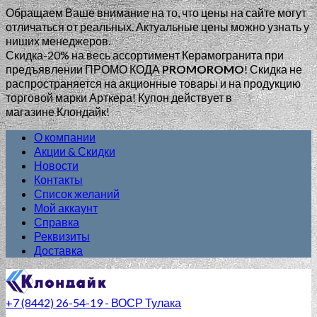
Обращаем Ваше внимание на то, что цены на сайте могут
отличаться от реальных. Актуальные цены можно узнать у
ниших менеджеров.
Скидка-20% на весь ассортимент Керамогранита при
предъявлении ПРОМО КОДА
PROMOROMO
!
Скидка не
распространяется на акционные товары и на продукцию
торговой марки Арткера! Купон действует в
магазине Клондайк!
О компании
Акции & Скидки
Новости
Контакты
Список желаний
Мой аккаунт
Справка
Реквизиты
Доставка
+7 (8442) 26-54-19 - ВОСР Тулака