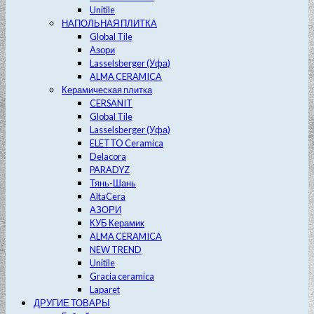
Unitile
НАПОЛЬНАЯ ПЛИТКА
Global Tile
Азори
Lasselsberger (Уфа)
ALMA CERAMICA
Керамическая плитка
CERSANIT
Global Tile
Lasselsberger (Уфа)
ELETTO Ceramica
Delacora
PARADYZ
Тянь-Шань
AltaCera
АЗОРИ
КУБ Керамик
ALMA CERAMICA
NEW TREND
Unitile
Gracia ceramica
Laparet
ДРУГИЕ ТОВАРЫ