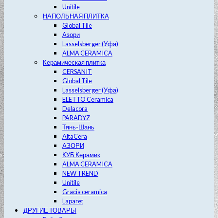
Unitile
НАПОЛЬНАЯ ПЛИТКА
Global Tile
Азори
Lasselsberger (Уфа)
ALMA CERAMICA
Керамическая плитка
CERSANIT
Global Tile
Lasselsberger (Уфа)
ELETTO Ceramica
Delacora
PARADYZ
Тянь-Шань
AltaCera
АЗОРИ
КУБ Керамик
ALMA CERAMICA
NEW TREND
Unitile
Gracia ceramica
Laparet
ДРУГИЕ ТОВАРЫ