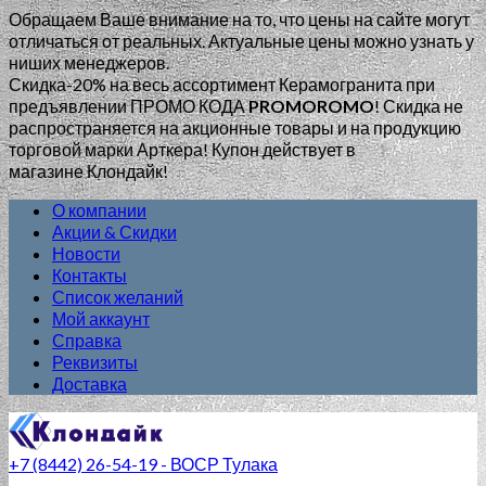
Обращаем Ваше внимание на то, что цены на сайте могут
отличаться от реальных. Актуальные цены можно узнать у
ниших менеджеров.
Скидка-20% на весь ассортимент Керамогранита при
предъявлении ПРОМО КОДА
PROMOROMO
!
Скидка не
распространяется на акционные товары и на продукцию
торговой марки Арткера! Купон действует в
магазине Клондайк!
О компании
Акции & Скидки
Новости
Контакты
Список желаний
Мой аккаунт
Справка
Реквизиты
Доставка
+7 (8442) 26-54-19 - ВОСР Тулака