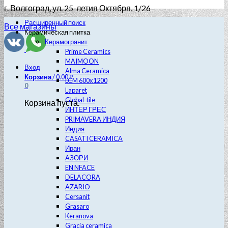
г. Волгоград
, ул. 25-летия Октября, 1/26
Расширенный поиск
Все магазины
Керамическая плитка
Керамогранит
Prime Ceramics
MAIMOON
Вход
Alma Ceramica
Корзина
/
0.00
₽
LCM 600х1200
0
Laparet
Global-tile
Корзина пуста.
ИНТЕР ГРЕС
PRIMAVERA ИНДИЯ
Индия
CASATI CERAMICA
Иран
АЗОРИ
EN NFACE
DELACORA
AZARIO
Cersanit
Grasaro
Keranova
Gracia ceramica