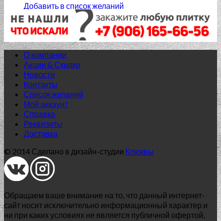
Добавить в список желаний
О компании
Акции & Скидки
Новости
Контакты
Список желаний
Мой аккаунт
Справка
Реквизиты
Доставка
© 2014 Сделано в дизайн-студии
Клюквы
Обращаем ваше внимание на то, что данный интернет-
сайт носит исключительно информационный характер и
ни при каких условиях не является публичной офертой,