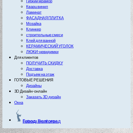
Гибкий мрамор
Кварц винил
Ламинат
ФАСАДНАЯ ПЛИТКА
Мозайка
Клинкер
строительные смеси
Клей для ванной
КЕРАМИЧЕСКИЙ УГОЛОК
ЛЮКИ-невидимки
Для клиентов
ПОЛУЧИТЬ СКИДКУ
Доставка
Подъем на этаж
ГОТОВЫЕ РЕШЕНИЯ
Дизайны
3D Дизайн-онлайн
Заказать 3D дизайн
Окна
Город: Волгоград
Выберите другой город