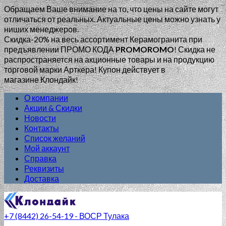
Обращаем Ваше внимание на то, что цены на сайте могут
отличаться от реальных. Актуальные цены можно узнать у
ниших менеджеров.
Скидка-20% на весь ассортимент Керамогранита при
предъявлении ПРОМО КОДА
PROMOROMO
!
Скидка не
распространяется на акционные товары и на продукцию
торговой марки Арткера! Купон действует в
магазине Клондайк!
О компании
Акции & Скидки
Новости
Контакты
Список желаний
Мой аккаунт
Справка
Реквизиты
Доставка
+7 (8442) 26-54-19 - ВОСР Тулака