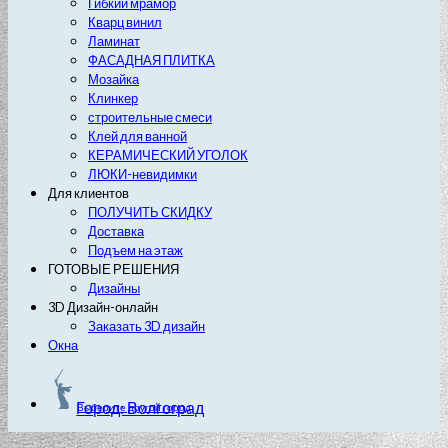
Гибкий мрамор
Кварц винил
Ламинат
ФАСАДНАЯ ПЛИТКА
Мозайка
Клинкер
строительные смеси
Клей для ванной
КЕРАМИЧЕСКИЙ УГОЛОК
ЛЮКИ-невидимки
Для клиентов
ПОЛУЧИТЬ СКИДКУ
Доставка
Подъем на этаж
ГОТОВЫЕ РЕШЕНИЯ
Дизайны
3D Дизайн-онлайн
Заказать 3D дизайн
Окна
Город: Волгоград
Выберите другой город