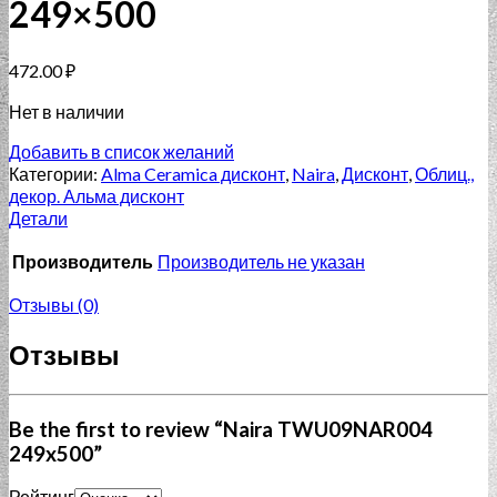
249×500
472.00
₽
Нет в наличии
Добавить в список желаний
Категории:
Alma Ceramica дисконт
,
Naira
,
Дисконт
,
Облиц.,
декор. Альма дисконт
Детали
Производитель
Производитель не указан
Отзывы (0)
Отзывы
Be the first to review “Naira TWU09NAR004
249x500”
Рейтинг