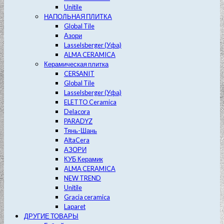
Unitile
НАПОЛЬНАЯ ПЛИТКА
Global Tile
Азори
Lasselsberger (Уфа)
ALMA CERAMICA
Керамическая плитка
CERSANIT
Global Tile
Lasselsberger (Уфа)
ELETTO Ceramica
Delacora
PARADYZ
Тянь-Шань
AltaCera
АЗОРИ
КУБ Керамик
ALMA CERAMICA
NEW TREND
Unitile
Gracia ceramica
Laparet
ДРУГИЕ ТОВАРЫ