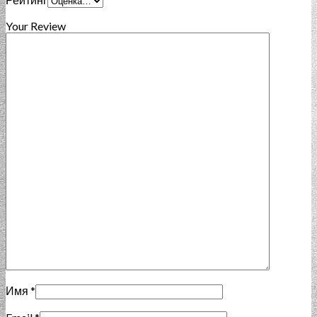
Your Review
Имя
*