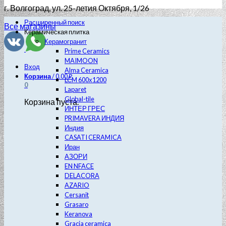
г. Волгоград
, ул. 25-летия Октября, 1/26
Расширенный поиск
Все магазины
Керамическая плитка
Керамогранит
Prime Ceramics
MAIMOON
Вход
Alma Ceramica
Корзина
/
0.00
₽
LCM 600х1200
0
Laparet
Global-tile
Корзина пуста.
ИНТЕР ГРЕС
PRIMAVERA ИНДИЯ
Индия
CASATI CERAMICA
Иран
АЗОРИ
EN NFACE
DELACORA
AZARIO
Cersanit
Grasaro
Keranova
Gracia ceramica