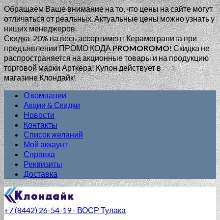
Обращаем Ваше внимание на то, что цены на сайте могут
отличаться от реальных. Актуальные цены можно узнать у
ниших менеджеров.
Скидка-20% на весь ассортимент Керамогранита при
предъявлении ПРОМО КОДА
PROMOROMO
!
Скидка не
распространяется на акционные товары и на продукцию
торговой марки Арткера! Купон действует в
магазине Клондайк!
О компании
Акции & Скидки
Новости
Контакты
Список желаний
Мой аккаунт
Справка
Реквизиты
Доставка
+7 (8442) 26-54-19 - ВОСР Тулака