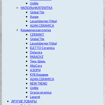
Unitile
НАПОЛЬНАЯ ПЛИТКА
Global Tile
Азори
Lasselsberger (Уфа)
ALMA CERAMICA
Керамическая плитка
CERSANIT
Global Tile
Lasselsberger (Уфа)
ELETTO Ceramica
Delacora
PARADYZ
Тянь-Шань
AltaCera
АЗОРИ
КУБ Керамик
ALMA CERAMICA
NEW TREND
Unitile
Gracia ceramica
Laparet
ДРУГИЕ ТОВАРЫ