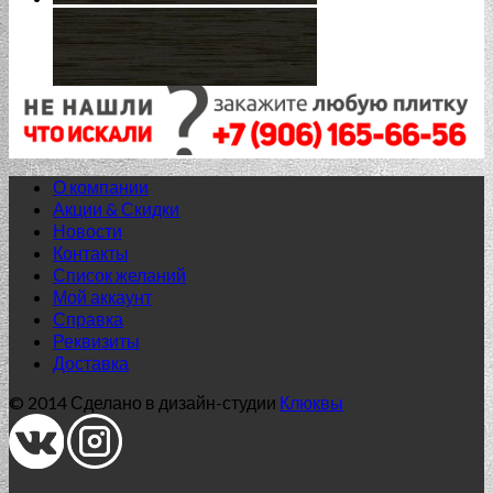
О компании
Акции & Скидки
Новости
Контакты
Список желаний
Нет в наличии
Мой аккаунт
Справка
60x60 (SR) структурированный
Реквизиты
Доставка
G-157/SR/600x600x10
© 2014 Сделано в дизайн-студии
Клюквы
1 138.00
₽
Добавить в список желаний
Нет в наличии