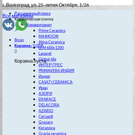
г. Волгоград
, ул. 25-летия Октября, 1/26
Расширенный поиск
Все магазины
Керамическая плитка
Керамогранит
Prime Ceramics
MAIMOON
Вход
Alma Ceramica
Корзина
/
0.00
₽
LCM 600х1200
0
Laparet
Global-tile
Корзина пуста.
ИНТЕР ГРЕС
PRIMAVERA ИНДИЯ
Индия
CASATI CERAMICA
Иран
АЗОРИ
EN NFACE
DELACORA
AZARIO
Cersanit
Grasaro
Keranova
Gracia ceramica