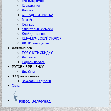
Гибкий мрамор
Кварц винил
Ламинат
ФАСАДНАЯ ПЛИТКА
Мозайка
Клинкер
строительные смеси
Клей для ванной
КЕРАМИЧЕСКИЙ УГОЛОК
ЛЮКИ-невидимки
Для клиентов
ПОЛУЧИТЬ СКИДКУ
Доставка
Подъем на этаж
ГОТОВЫЕ РЕШЕНИЯ
Дизайны
3D Дизайн-онлайн
Заказать 3D дизайн
Окна
Город: Волгоград
Выберите другой город