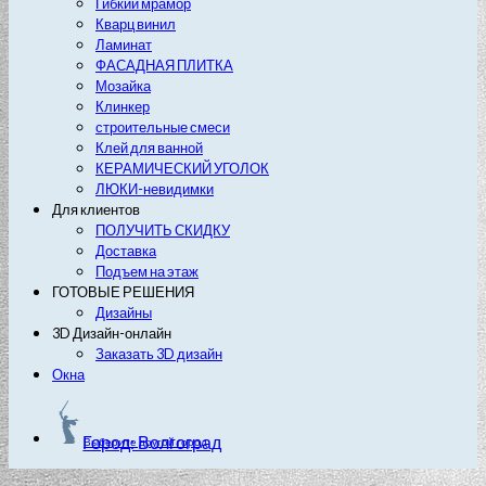
Гибкий мрамор
Кварц винил
Ламинат
ФАСАДНАЯ ПЛИТКА
Мозайка
Клинкер
строительные смеси
Клей для ванной
КЕРАМИЧЕСКИЙ УГОЛОК
ЛЮКИ-невидимки
Для клиентов
ПОЛУЧИТЬ СКИДКУ
Доставка
Подъем на этаж
ГОТОВЫЕ РЕШЕНИЯ
Дизайны
3D Дизайн-онлайн
Заказать 3D дизайн
Окна
Город: Волгоград
Выберите другой город