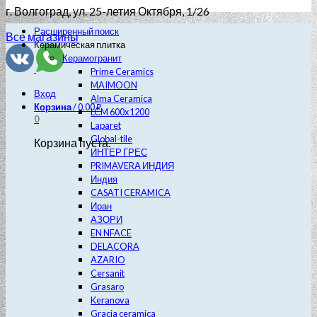
г. Волгоград
, ул. 25-летия Октября, 1/26
Расширенный поиск
Все магазины
Керамическая плитка
Керамогранит
Prime Ceramics
MAIMOON
Вход
Alma Ceramica
Корзина
/
0.00
₽
LCM 600х1200
0
Laparet
Global-tile
Корзина пуста.
ИНТЕР ГРЕС
PRIMAVERA ИНДИЯ
Индия
CASATI CERAMICA
Иран
АЗОРИ
EN NFACE
DELACORA
AZARIO
Cersanit
Grasaro
Keranova
Gracia ceramica