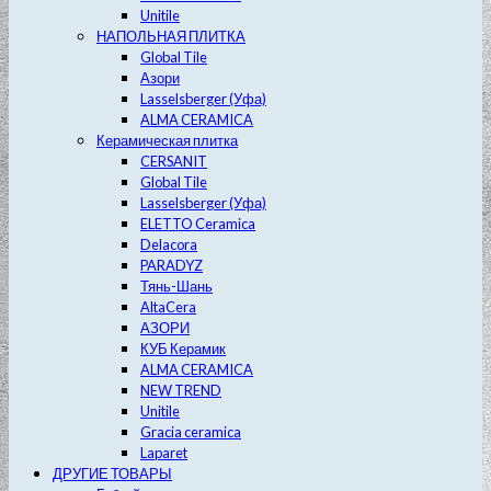
Unitile
НАПОЛЬНАЯ ПЛИТКА
Global Tile
Азори
Lasselsberger (Уфа)
ALMA CERAMICA
Керамическая плитка
CERSANIT
Global Tile
Lasselsberger (Уфа)
ELETTO Ceramica
Delacora
PARADYZ
Тянь-Шань
AltaCera
АЗОРИ
КУБ Керамик
ALMA CERAMICA
NEW TREND
Unitile
Gracia ceramica
Laparet
ДРУГИЕ ТОВАРЫ