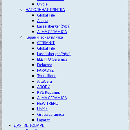
Unitile
НАПОЛЬНАЯ ПЛИТКА
Global Tile
Азори
Lasselsberger (Уфа)
ALMA CERAMICA
Керамическая плитка
CERSANIT
Global Tile
Lasselsberger (Уфа)
ELETTO Ceramica
Delacora
PARADYZ
Тянь-Шань
AltaCera
АЗОРИ
КУБ Керамик
ALMA CERAMICA
NEW TREND
Unitile
Gracia ceramica
Laparet
ДРУГИЕ ТОВАРЫ