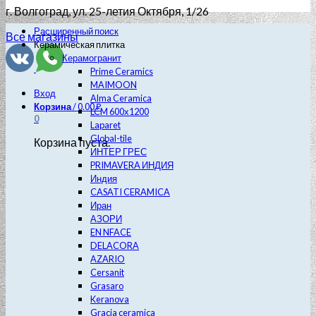
г. Волгоград
, ул. 25-летия Октября, 1/26
Расширенный поиск
Все магазины
Керамическая плитка
Керамогранит
Prime Ceramics
MAIMOON
Вход
Alma Ceramica
Корзина
/
0.00
₽
LCM 600х1200
0
Laparet
Global-tile
Корзина пуста.
ИНТЕР ГРЕС
PRIMAVERA ИНДИЯ
Индия
CASATI CERAMICA
Иран
АЗОРИ
EN NFACE
DELACORA
AZARIO
Cersanit
Grasaro
Keranova
Gracia ceramica