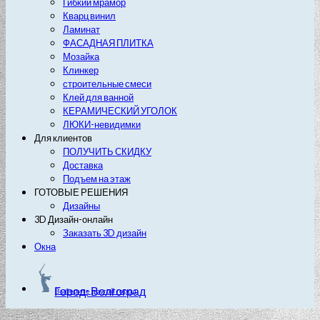
Гибкий мрамор
Кварц винил
Ламинат
ФАСАДНАЯ ПЛИТКА
Мозайка
Клинкер
строительные смеси
Клей для ванной
КЕРАМИЧЕСКИЙ УГОЛОК
ЛЮКИ-невидимки
Для клиентов
ПОЛУЧИТЬ СКИДКУ
Доставка
Подъем на этаж
ГОТОВЫЕ РЕШЕНИЯ
Дизайны
3D Дизайн-онлайн
Заказать 3D дизайн
Окна
Город: Волгоград
Выберите другой город