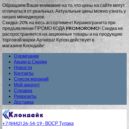
Обращаем Ваше внимание на то, что цены на сайте могут
отличаться от реальных. Актуальные цены можно узнать у
ниших менеджеров.
Скидка-20% на весь ассортимент Керамогранита при
предъявлении ПРОМО КОДА
PROMOROMO
!
Скидка не
распространяется на акционные товары и на продукцию
торговой марки Арткера! Купон действует в
магазине Клондайк!
О компании
Акции & Скидки
Новости
Контакты
Список желаний
Мой аккаунт
Справка
Реквизиты
Доставка
+7 (8442) 26-54-19 - ВОСР Тулака