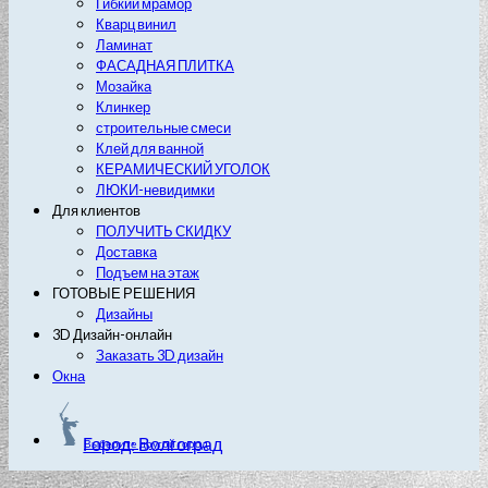
Гибкий мрамор
Кварц винил
Ламинат
ФАСАДНАЯ ПЛИТКА
Мозайка
Клинкер
строительные смеси
Клей для ванной
КЕРАМИЧЕСКИЙ УГОЛОК
ЛЮКИ-невидимки
Для клиентов
ПОЛУЧИТЬ СКИДКУ
Доставка
Подъем на этаж
ГОТОВЫЕ РЕШЕНИЯ
Дизайны
3D Дизайн-онлайн
Заказать 3D дизайн
Окна
Город: Волгоград
Выберите другой город