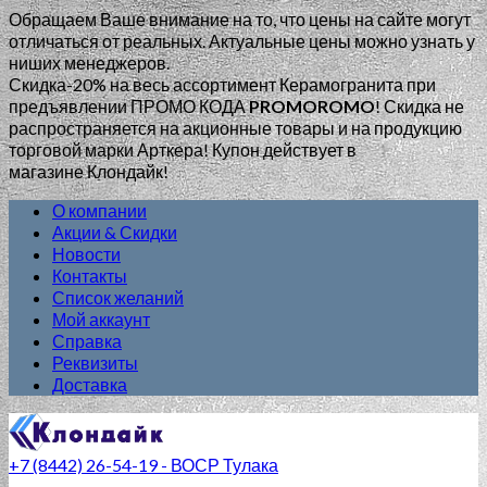
Обращаем Ваше внимание на то, что цены на сайте могут
отличаться от реальных. Актуальные цены можно узнать у
ниших менеджеров.
Скидка-20% на весь ассортимент Керамогранита при
предъявлении ПРОМО КОДА
PROMOROMO
!
Скидка не
распространяется на акционные товары и на продукцию
торговой марки Арткера! Купон действует в
магазине Клондайк!
О компании
Акции & Скидки
Новости
Контакты
Список желаний
Мой аккаунт
Справка
Реквизиты
Доставка
+7 (8442) 26-54-19 - ВОСР Тулака