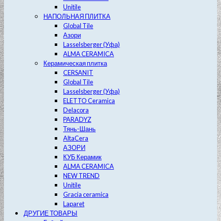
Unitile
НАПОЛЬНАЯ ПЛИТКА
Global Tile
Азори
Lasselsberger (Уфа)
ALMA CERAMICA
Керамическая плитка
CERSANIT
Global Tile
Lasselsberger (Уфа)
ELETTO Ceramica
Delacora
PARADYZ
Тянь-Шань
AltaCera
АЗОРИ
КУБ Керамик
ALMA CERAMICA
NEW TREND
Unitile
Gracia ceramica
Laparet
ДРУГИЕ ТОВАРЫ