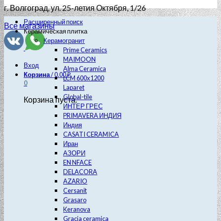
г. Волгоград
, ул. 25-летия Октября, 1/26
Расширенный поиск
Все магазины
Керамическая плитка
Керамогранит
Prime Ceramics
MAIMOON
Вход
Alma Ceramica
Корзина
/
0.00
₽
LCM 600х1200
0
Laparet
Global-tile
Корзина пуста.
ИНТЕР ГРЕС
PRIMAVERA ИНДИЯ
Индия
CASATI CERAMICA
Иран
АЗОРИ
EN NFACE
DELACORA
AZARIO
Cersanit
Grasaro
Keranova
Gracia ceramica