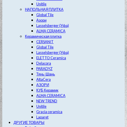
Unitile
НАПОЛЬНАЯ ПЛИТКА
Global Tile
Азори
Lasselsberger (Уфа)
ALMA CERAMICA
Керамическая плитка
CERSANIT
Global Tile
Lasselsberger (Уфа)
ELETTO Ceramica
Delacora
PARADYZ
Тянь-Шань
AltaCera
АЗОРИ
КУБ Керамик
ALMA CERAMICA
NEW TREND
Unitile
Gracia ceramica
Laparet
ДРУГИЕ ТОВАРЫ