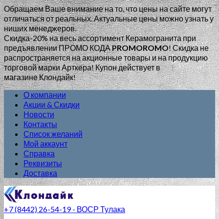
Обращаем Ваше внимание на то, что цены на сайте могут
отличаться от реальных. Актуальные цены можно узнать у
ниших менеджеров.
Скидка-20% на весь ассортимент Керамогранита при
предъявлении ПРОМО КОДА
PROMOROMO
!
Скидка не
распространяется на акционные товары и на продукцию
торговой марки Арткера! Купон действует в
магазине Клондайк!
О компании
Акции & Скидки
Новости
Контакты
Список желаний
Мой аккаунт
Справка
Реквизиты
Доставка
+7 (8442) 26-54-19 - ВОСР Тулака