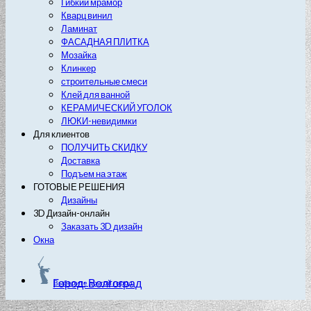
Гибкий мрамор
Кварц винил
Ламинат
ФАСАДНАЯ ПЛИТКА
Мозайка
Клинкер
строительные смеси
Клей для ванной
КЕРАМИЧЕСКИЙ УГОЛОК
ЛЮКИ-невидимки
Для клиентов
ПОЛУЧИТЬ СКИДКУ
Доставка
Подъем на этаж
ГОТОВЫЕ РЕШЕНИЯ
Дизайны
3D Дизайн-онлайн
Заказать 3D дизайн
Окна
Город: Волгоград
Выберите другой город