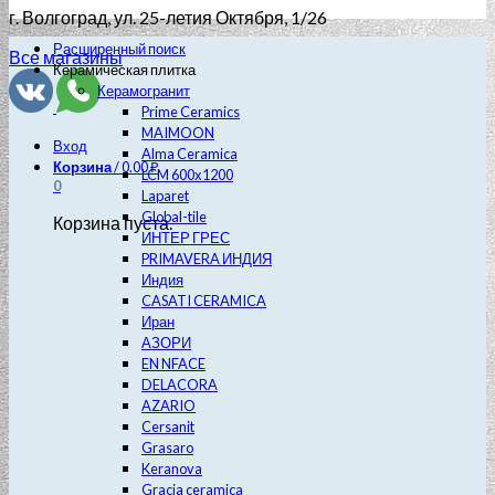
г. Волгоград
, ул. 25-летия Октября, 1/26
Расширенный поиск
Все магазины
Керамическая плитка
Керамогранит
Prime Ceramics
MAIMOON
Вход
Alma Ceramica
Корзина
/
0.00
₽
LCM 600х1200
0
Laparet
Global-tile
Корзина пуста.
ИНТЕР ГРЕС
PRIMAVERA ИНДИЯ
Индия
CASATI CERAMICA
Иран
АЗОРИ
EN NFACE
DELACORA
AZARIO
Cersanit
Grasaro
Keranova
Gracia ceramica