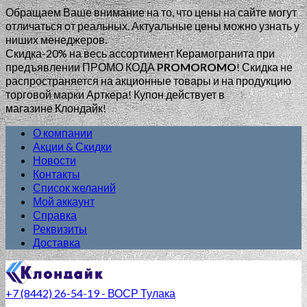
Обращаем Ваше внимание на то, что цены на сайте могут
отличаться от реальных. Актуальные цены можно узнать у
ниших менеджеров.
Скидка-20% на весь ассортимент Керамогранита при
предъявлении ПРОМО КОДА
PROMOROMO
!
Скидка не
распространяется на акционные товары и на продукцию
торговой марки Арткера! Купон действует в
магазине Клондайк!
О компании
Акции & Скидки
Новости
Контакты
Список желаний
Мой аккаунт
Справка
Реквизиты
Доставка
+7 (8442) 26-54-19 - ВОСР Тулака