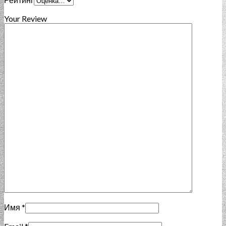
Your Review
Имя
*