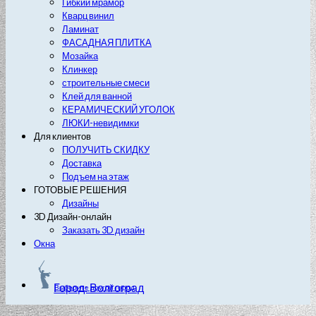
Гибкий мрамор
Кварц винил
Ламинат
ФАСАДНАЯ ПЛИТКА
Мозайка
Клинкер
строительные смеси
Клей для ванной
КЕРАМИЧЕСКИЙ УГОЛОК
ЛЮКИ-невидимки
Для клиентов
ПОЛУЧИТЬ СКИДКУ
Доставка
Подъем на этаж
ГОТОВЫЕ РЕШЕНИЯ
Дизайны
3D Дизайн-онлайн
Заказать 3D дизайн
Окна
Город: Волгоград
Выберите другой город