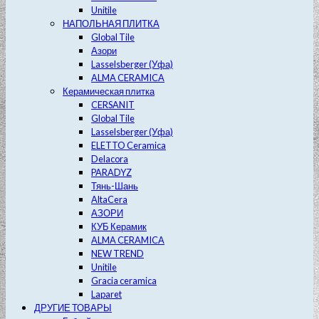
Unitile
НАПОЛЬНАЯ ПЛИТКА
Global Tile
Азори
Lasselsberger (Уфа)
ALMA CERAMICA
Керамическая плитка
CERSANIT
Global Tile
Lasselsberger (Уфа)
ELETTO Ceramica
Delacora
PARADYZ
Тянь-Шань
AltaCera
АЗОРИ
КУБ Керамик
ALMA CERAMICA
NEW TREND
Unitile
Gracia ceramica
Laparet
ДРУГИЕ ТОВАРЫ