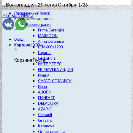
г. Волгоград
, ул. 25-летия Октября, 1/26
Расширенный поиск
Все магазины
Керамическая плитка
Керамогранит
Prime Ceramics
MAIMOON
Вход
Alma Ceramica
Корзина
/
0.00
₽
LCM 600х1200
0
Laparet
Global-tile
Корзина пуста.
ИНТЕР ГРЕС
PRIMAVERA ИНДИЯ
Индия
CASATI CERAMICA
Иран
АЗОРИ
EN NFACE
DELACORA
AZARIO
Cersanit
Grasaro
Keranova
Gracia ceramica