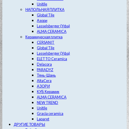
Unitile
НАПОЛЬНАЯ ПЛИТКА
Global Tile
Азори
Lasselsberger (Уфа)
ALMA CERAMICA
Керамическая плитка
CERSANIT
Global Tile
Lasselsberger (Уфа)
ELETTO Ceramica
Delacora
PARADYZ
Тянь-Шань
AltaCera
АЗОРИ
КУБ Керамик
ALMA CERAMICA
NEW TREND
Unitile
Gracia ceramica
Laparet
ДРУГИЕ ТОВАРЫ