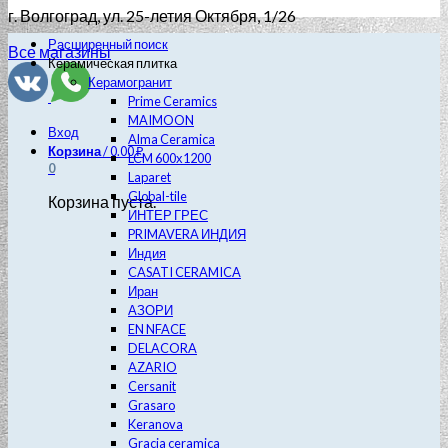
г. Волгоград
, ул. 25-летия Октября, 1/26
Расширенный поиск
Все магазины
Керамическая плитка
Керамогранит
Prime Ceramics
MAIMOON
Вход
Alma Ceramica
Корзина
/
0.00
₽
LCM 600х1200
0
Laparet
Global-tile
Корзина пуста.
ИНТЕР ГРЕС
PRIMAVERA ИНДИЯ
Индия
CASATI CERAMICA
Иран
АЗОРИ
EN NFACE
DELACORA
AZARIO
Cersanit
Grasaro
Keranova
Gracia ceramica