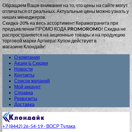
Обращаем Ваше внимание на то, что цены на сайте могут
отличаться от реальных. Актуальные цены можно узнать у
ниших менеджеров.
Скидка-20% на весь ассортимент Керамогранита при
предъявлении ПРОМО КОДА
PROMOROMO
!
Скидка не
распространяется на акционные товары и на продукцию
торговой марки Арткера! Купон действует в
магазине Клондайк!
О компании
Акции & Скидки
Новости
Контакты
Список желаний
Мой аккаунт
Справка
Реквизиты
Доставка
+7 (8442) 26-54-19 - ВОСР Тулака