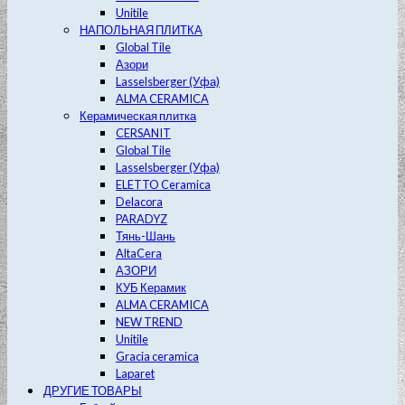
Unitile
НАПОЛЬНАЯ ПЛИТКА
Global Tile
Азори
Lasselsberger (Уфа)
ALMA CERAMICA
Керамическая плитка
CERSANIT
Global Tile
Lasselsberger (Уфа)
ELETTO Ceramica
Delacora
PARADYZ
Тянь-Шань
AltaCera
АЗОРИ
КУБ Керамик
ALMA CERAMICA
NEW TREND
Unitile
Gracia ceramica
Laparet
ДРУГИЕ ТОВАРЫ