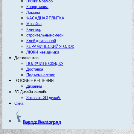
Гибкий мрамор
Кварц винил
Ламинат
ФАСАДНАЯ ПЛИТКА
Мозайка
Клинкер
строительные смеси
Клей для ванной
КЕРАМИЧЕСКИЙ УГОЛОК
ЛЮКИ-невидимки
Для клиентов
ПОЛУЧИТЬ СКИДКУ
Доставка
Подъем на этаж
ГОТОВЫЕ РЕШЕНИЯ
Дизайны
3D Дизайн-онлайн
Заказать 3D дизайн
Окна
Город: Волгоград
Выберите другой город