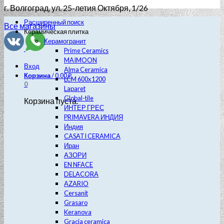
г. Волгоград
, ул. 25-летия Октября, 1/26
Расширенный поиск
Все магазины
Керамическая плитка
Керамогранит
Prime Ceramics
MAIMOON
Вход
Alma Ceramica
Корзина
/
0.00
₽
LCM 600х1200
0
Laparet
Global-tile
Корзина пуста.
ИНТЕР ГРЕС
PRIMAVERA ИНДИЯ
Индия
CASATI CERAMICA
Иран
АЗОРИ
EN NFACE
DELACORA
AZARIO
Cersanit
Grasaro
Keranova
Gracia ceramica