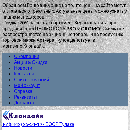
Обращаем Ваше внимание на то, что цены на сайте могут
отличаться от реальных. Актуальные цены можно узнать у
ниших менеджеров.
Скидка-20% на весь ассортимент Керамогранита при
предъявлении ПРОМО КОДА
PROMOROMO
!
Скидка не
распространяется на акционные товары и на продукцию
торговой марки Арткера! Купон действует в
магазине Клондайк!
О компании
Акции & Скидки
Новости
Контакты
Список желаний
Мой аккаунт
Справка
Реквизиты
Доставка
+7 (8442) 26-54-19 - ВОСР Тулака