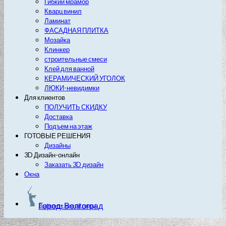
Гибкий мрамор
Кварц винил
Ламинат
ФАСАДНАЯ ПЛИТКА
Мозайка
Клинкер
строительные смеси
Клей для ванной
КЕРАМИЧЕСКИЙ УГОЛОК
ЛЮКИ-невидимки
Для клиентов
ПОЛУЧИТЬ СКИДКУ
Доставка
Подъем на этаж
ГОТОВЫЕ РЕШЕНИЯ
Дизайны
3D Дизайн-онлайн
Заказать 3D дизайн
Окна
Город: Волгоград
Выберите другой город