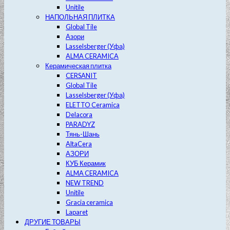
Unitile
НАПОЛЬНАЯ ПЛИТКА
Global Tile
Азори
Lasselsberger (Уфа)
ALMA CERAMICA
Керамическая плитка
CERSANIT
Global Tile
Lasselsberger (Уфа)
ELETTO Ceramica
Delacora
PARADYZ
Тянь-Шань
AltaCera
АЗОРИ
КУБ Керамик
ALMA CERAMICA
NEW TREND
Unitile
Gracia ceramica
Laparet
ДРУГИЕ ТОВАРЫ