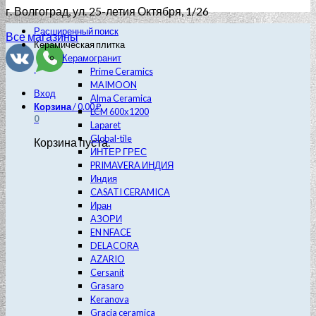
г. Волгоград
, ул. 25-летия Октября, 1/26
Расширенный поиск
Все магазины
Керамическая плитка
Керамогранит
Prime Ceramics
MAIMOON
Вход
Alma Ceramica
Корзина
/
0.00
₽
LCM 600х1200
0
Laparet
Global-tile
Корзина пуста.
ИНТЕР ГРЕС
PRIMAVERA ИНДИЯ
Индия
CASATI CERAMICA
Иран
АЗОРИ
EN NFACE
DELACORA
AZARIO
Cersanit
Grasaro
Keranova
Gracia ceramica