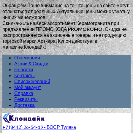
Обращаем Ваше внимание на то, что цены на сайте могут
отличаться от реальных. Актуальные цены можно узнать у
ниших менеджеров.
Скидка-20% на весь ассортимент Керамогранита при
предъявлении ПРОМО КОДА
PROMOROMO
!
Скидка не
распространяется на акционные товары и на продукцию
торговой марки Арткера! Купон действует в
магазине Клондайк!
О компании
Акции & Скидки
Новости
Контакты
Список желаний
Мой аккаунт
Справка
Реквизиты
Доставка
+7 (8442) 26-54-19 - ВОСР Тулака