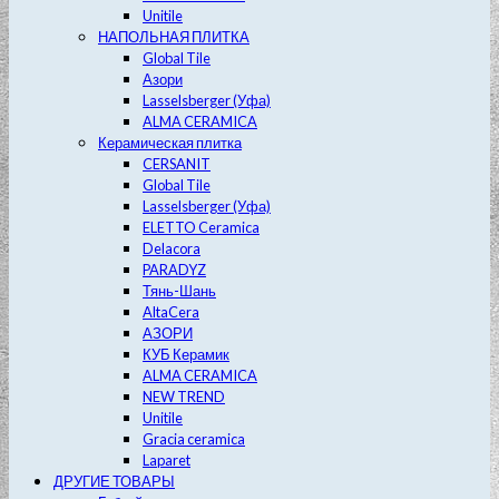
Unitile
НАПОЛЬНАЯ ПЛИТКА
Global Tile
Азори
Lasselsberger (Уфа)
ALMA CERAMICA
Керамическая плитка
CERSANIT
Global Tile
Lasselsberger (Уфа)
ELETTO Ceramica
Delacora
PARADYZ
Тянь-Шань
AltaCera
АЗОРИ
КУБ Керамик
ALMA CERAMICA
NEW TREND
Unitile
Gracia ceramica
Laparet
ДРУГИЕ ТОВАРЫ