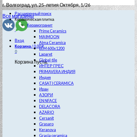
г. Волгоград
, ул. 25-летия Октября, 1/26
Расширенный поиск
Все магазины
Керамическая плитка
Керамогранит
Prime Ceramics
MAIMOON
Вход
Alma Ceramica
Корзина
/
0.00
₽
LCM 600х1200
0
Laparet
Global-tile
Корзина пуста.
ИНТЕР ГРЕС
PRIMAVERA ИНДИЯ
Индия
CASATI CERAMICA
Иран
АЗОРИ
EN NFACE
DELACORA
AZARIO
Cersanit
Grasaro
Keranova
Gracia ceramica