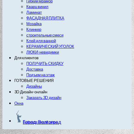
Гибкий мрамор
Кварц винил
Ламинат
ФАСАДНАЯ ПЛИТКА
Мозайка
Клинкер
строительные смеси
Клей для ванной
КЕРАМИЧЕСКИЙ УГОЛОК
ЛЮКИ-невидимки
Для клиентов
ПОЛУЧИТЬ СКИДКУ
Доставка
Подъем на этаж
ГОТОВЫЕ РЕШЕНИЯ
Дизайны
3D Дизайн-онлайн
Заказать 3D дизайн
Окна
Город: Волгоград
Выберите другой город