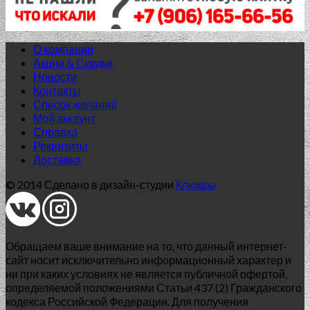
О компании
Акции & Скидки
Новости
Контакты
Список желаний
Нет в наличии
Мой аккаунт
Справка
AGAT
Реквизиты
Доставка
AGAT BLUE 42.0*42.0
© 2014 Сделано в дизайн-студии
Клюквы
1 346.00
₽
Добавить в список желаний
Обращаем ваше внимание на то, что данный интернет-
сайт носит исключительно информационный характер и
ни при каких условиях не является публичной офертой,
определяемой положениями Статьи 437 (2) Гражданского
кодекса Российской Федерации. Для получения