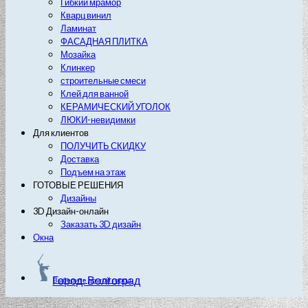
Гибкий мрамор
Кварц винил
Ламинат
ФАСАДНАЯ ПЛИТКА
Мозайка
Клинкер
строительные смеси
Клей для ванной
КЕРАМИЧЕСКИЙ УГОЛОК
ЛЮКИ-невидимки
Для клиентов
ПОЛУЧИТЬ СКИДКУ
Доставка
Подъем на этаж
ГОТОВЫЕ РЕШЕНИЯ
Дизайны
3D Дизайн-онлайн
Заказать 3D дизайн
Окна
Город: Волгоград
Выберите другой город