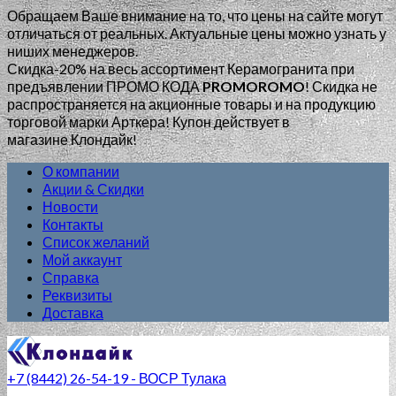
Обращаем Ваше внимание на то, что цены на сайте могут
отличаться от реальных. Актуальные цены можно узнать у
ниших менеджеров.
Скидка-20% на весь ассортимент Керамогранита при
предъявлении ПРОМО КОДА
PROMOROMO
!
Скидка не
распространяется на акционные товары и на продукцию
торговой марки Арткера! Купон действует в
магазине Клондайк!
О компании
Акции & Скидки
Новости
Контакты
Список желаний
Мой аккаунт
Справка
Реквизиты
Доставка
+7 (8442) 26-54-19 - ВОСР Тулака