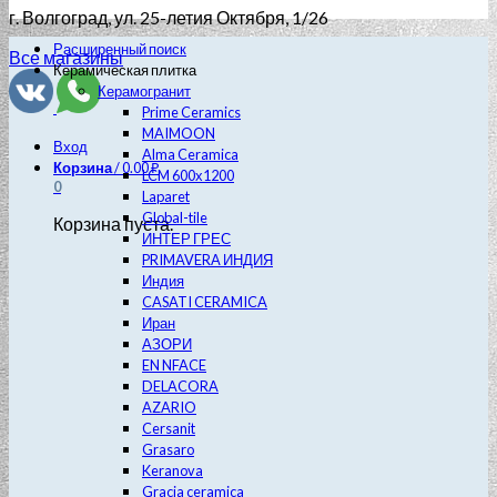
г. Волгоград
, ул. 25-летия Октября, 1/26
Расширенный поиск
Все магазины
Керамическая плитка
Керамогранит
Prime Ceramics
MAIMOON
Вход
Alma Ceramica
Корзина
/
0.00
₽
LCM 600х1200
0
Laparet
Global-tile
Корзина пуста.
ИНТЕР ГРЕС
PRIMAVERA ИНДИЯ
Индия
CASATI CERAMICA
Иран
АЗОРИ
EN NFACE
DELACORA
AZARIO
Cersanit
Grasaro
Keranova
Gracia ceramica