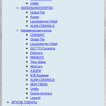
Unitile
НАПОЛЬНАЯ ПЛИТКА
Global Tile
Азори
Lasselsberger (Уфа)
ALMA CERAMICA
Керамическая плитка
CERSANIT
Global Tile
Lasselsberger (Уфа)
ELETTO Ceramica
Delacora
PARADYZ
Тянь-Шань
AltaCera
АЗОРИ
КУБ Керамик
ALMA CERAMICA
NEW TREND
Unitile
Gracia ceramica
Laparet
ДРУГИЕ ТОВАРЫ