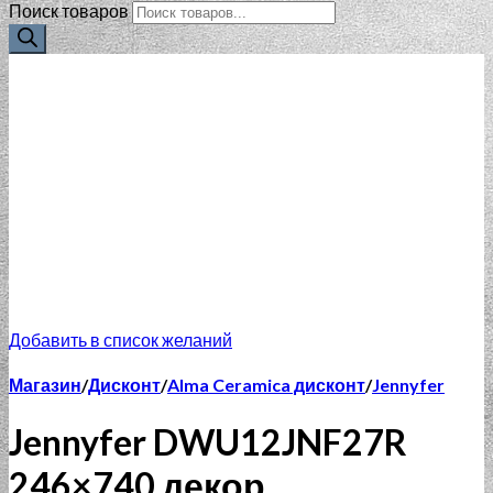
Поиск товаров
Добавить в список желаний
Магазин
/
Дисконт
/
Alma Ceramica дисконт
/
Jennyfer
Jennyfer DWU12JNF27R
246×740 декор