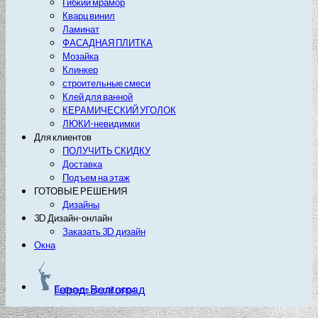
Гибкий мрамор
Кварц винил
Ламинат
ФАСАДНАЯ ПЛИТКА
Мозайка
Клинкер
строительные смеси
Клей для ванной
КЕРАМИЧЕСКИЙ УГОЛОК
ЛЮКИ-невидимки
Для клиентов
ПОЛУЧИТЬ СКИДКУ
Доставка
Подъем на этаж
ГОТОВЫЕ РЕШЕНИЯ
Дизайны
3D Дизайн-онлайн
Заказать 3D дизайн
Окна
Город: Волгоград
Выберите другой город