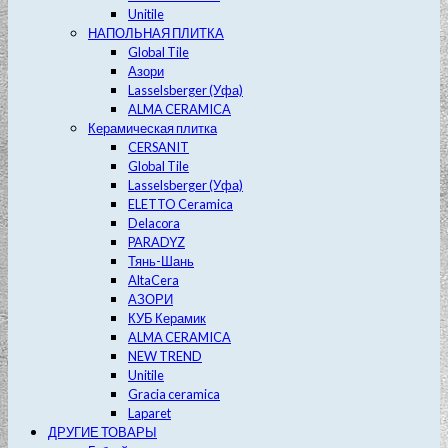
Unitile
НАПОЛЬНАЯ ПЛИТКА
Global Tile
Азори
Lasselsberger (Уфа)
ALMA CERAMICA
Керамическая плитка
CERSANIT
Global Tile
Lasselsberger (Уфа)
ELETTO Ceramica
Delacora
PARADYZ
Тянь-Шань
AltaCera
АЗОРИ
КУБ Керамик
ALMA CERAMICA
NEW TREND
Unitile
Gracia ceramica
Laparet
ДРУГИЕ ТОВАРЫ