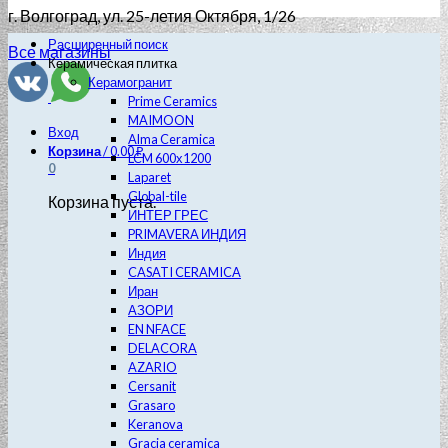
г. Волгоград
, ул. 25-летия Октября, 1/26
Расширенный поиск
Все магазины
Керамическая плитка
Керамогранит
Prime Ceramics
MAIMOON
Вход
Alma Ceramica
Корзина
/
0.00
₽
LCM 600х1200
0
Laparet
Global-tile
Корзина пуста.
ИНТЕР ГРЕС
PRIMAVERA ИНДИЯ
Индия
CASATI CERAMICA
Иран
АЗОРИ
EN NFACE
DELACORA
AZARIO
Cersanit
Grasaro
Keranova
Gracia ceramica