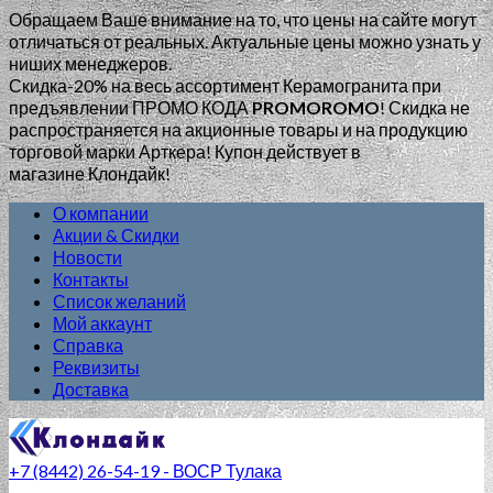
Обращаем Ваше внимание на то, что цены на сайте могут
отличаться от реальных. Актуальные цены можно узнать у
ниших менеджеров.
Скидка-20% на весь ассортимент Керамогранита при
предъявлении ПРОМО КОДА
PROMOROMO
!
Скидка не
распространяется на акционные товары и на продукцию
торговой марки Арткера! Купон действует в
магазине Клондайк!
О компании
Акции & Скидки
Новости
Контакты
Список желаний
Мой аккаунт
Справка
Реквизиты
Доставка
+7 (8442) 26-54-19 - ВОСР Тулака