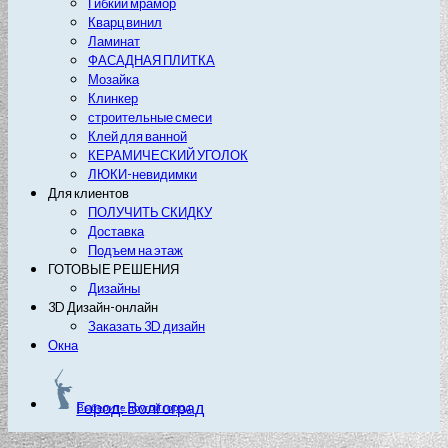
Гибкий мрамор
Кварц винил
Ламинат
ФАСАДНАЯ ПЛИТКА
Мозайка
Клинкер
строительные смеси
Клей для ванной
КЕРАМИЧЕСКИЙ УГОЛОК
ЛЮКИ-невидимки
Для клиентов
ПОЛУЧИТЬ СКИДКУ
Доставка
Подъем на этаж
ГОТОВЫЕ РЕШЕНИЯ
Дизайны
3D Дизайн-онлайн
Заказать 3D дизайн
Окна
Город: Волгоград
Выберите другой город