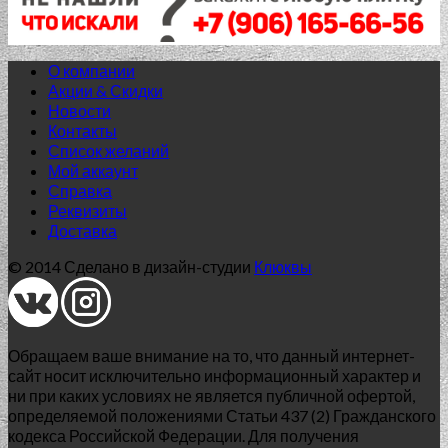
Corsa Beige wave relief 20×40
824.00
₽
Добавить в список желаний
О компании
Акции & Скидки
Новости
Контакты
Список желаний
Мой аккаунт
Справка
Реквизиты
Доставка
© 2014 Сделано в дизайн-студии
Клюквы
Обращаем ваше внимание на то, что данный интернет-
сайт носит исключительно информационный характер и
ни при каких условиях не является публичной офертой,
определяемой положениями Статьи 437 (2) Гражданского
кодекса Российской Федерации. Для получения