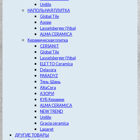
Unitile
НАПОЛЬНАЯ ПЛИТКА
Global Tile
Азори
Lasselsberger (Уфа)
ALMA CERAMICA
Керамическая плитка
CERSANIT
Global Tile
Lasselsberger (Уфа)
ELETTO Ceramica
Delacora
PARADYZ
Тянь-Шань
AltaCera
АЗОРИ
КУБ Керамик
ALMA CERAMICA
NEW TREND
Unitile
Gracia ceramica
Laparet
ДРУГИЕ ТОВАРЫ