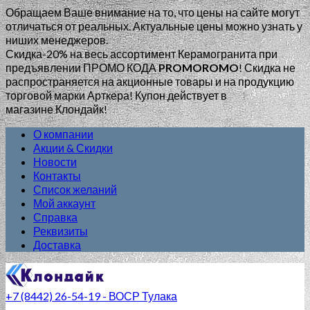
Обращаем Ваше внимание на то, что цены на сайте могут
отличаться от реальных. Актуальные цены можно узнать у
ниших менеджеров.
Скидка-20% на весь ассортимент Керамогранита при
предъявлении ПРОМО КОДА
PROMOROMO
!
Скидка не
распространяется на акционные товары и на продукцию
торговой марки Арткера! Купон действует в
магазине Клондайк!
О компании
Акции & Скидки
Новости
Контакты
Список желаний
Мой аккаунт
Справка
Реквизиты
Доставка
+7 (8442) 26-54-19 - ВОСР Тулака