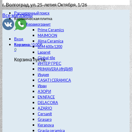
г. Волгоград
, ул. 25-летия Октября, 1/26
Расширенный поиск
Все магазины
Керамическая плитка
Керамогранит
Prime Ceramics
MAIMOON
Вход
Alma Ceramica
Корзина
/
0.00
₽
LCM 600х1200
0
Laparet
Global-tile
Корзина пуста.
ИНТЕР ГРЕС
PRIMAVERA ИНДИЯ
Индия
CASATI CERAMICA
Иран
АЗОРИ
EN NFACE
DELACORA
AZARIO
Cersanit
Grasaro
Keranova
Gracia ceramica