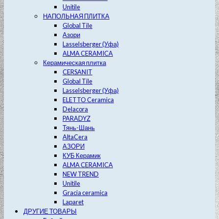
Unitile
НАПОЛЬНАЯ ПЛИТКА
Global Tile
Азори
Lasselsberger (Уфа)
ALMA CERAMICA
Керамическая плитка
CERSANIT
Global Tile
Lasselsberger (Уфа)
ELETTO Ceramica
Delacora
PARADYZ
Тянь-Шань
AltaCera
АЗОРИ
КУБ Керамик
ALMA CERAMICA
NEW TREND
Unitile
Gracia ceramica
Laparet
ДРУГИЕ ТОВАРЫ