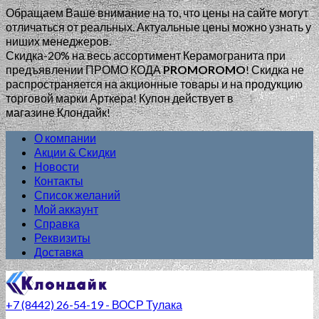
Обращаем Ваше внимание на то, что цены на сайте могут
отличаться от реальных. Актуальные цены можно узнать у
ниших менеджеров.
Скидка-20% на весь ассортимент Керамогранита при
предъявлении ПРОМО КОДА
PROMOROMO
!
Скидка не
распространяется на акционные товары и на продукцию
торговой марки Арткера! Купон действует в
магазине Клондайк!
О компании
Акции & Скидки
Новости
Контакты
Список желаний
Мой аккаунт
Справка
Реквизиты
Доставка
+7 (8442) 26-54-19 - ВОСР Тулака