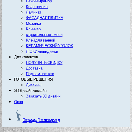
Гибкий мрамор
Кварц винил
Ламинат
ФАСАДНАЯ ПЛИТКА
Мозайка
Клинкер
строительные смеси
Клей для ванной
КЕРАМИЧЕСКИЙ УГОЛОК
ЛЮКИ-невидимки
Для клиентов
ПОЛУЧИТЬ СКИДКУ
Доставка
Подъем на этаж
ГОТОВЫЕ РЕШЕНИЯ
Дизайны
3D Дизайн-онлайн
Заказать 3D дизайн
Окна
Город: Волгоград
Выберите другой город