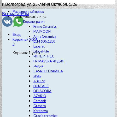
г. Волгоград
, ул. 25-летия Октября, 1/26
Расширенный поиск
Все магазины
Керамическая плитка
Керамогранит
Prime Ceramics
MAIMOON
Вход
Alma Ceramica
Корзина
/
0.00
₽
LCM 600х1200
0
Laparet
Global-tile
Корзина пуста.
ИНТЕР ГРЕС
PRIMAVERA ИНДИЯ
Индия
CASATI CERAMICA
Иран
АЗОРИ
EN NFACE
DELACORA
AZARIO
Cersanit
Grasaro
Keranova
Gracia ceramica