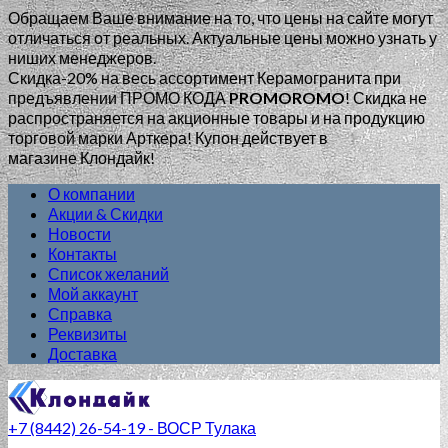
Обращаем Ваше внимание на то, что цены на сайте могут
отличаться от реальных. Актуальные цены можно узнать у
ниших менеджеров.
Скидка-20% на весь ассортимент Керамогранита при
предъявлении ПРОМО КОДА
PROMOROMO
!
Скидка не
распространяется на акционные товары и на продукцию
торговой марки Арткера! Купон действует в
магазине Клондайк!
О компании
Акции & Скидки
Новости
Контакты
Список желаний
Мой аккаунт
Справка
Реквизиты
Доставка
+7 (8442) 26-54-19 - ВОСР Тулака