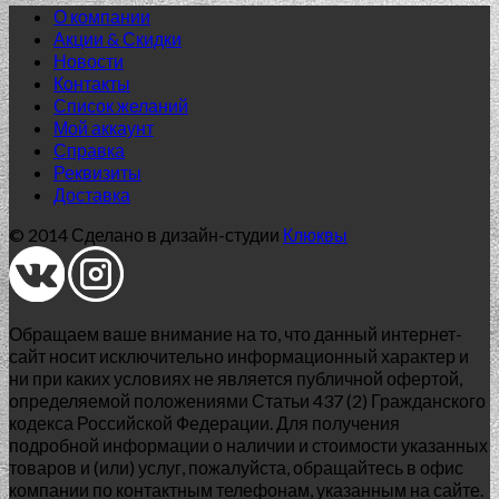
О компании
Акции & Скидки
Новости
Контакты
Список желаний
Мой аккаунт
Справка
Реквизиты
Доставка
© 2014 Сделано в дизайн-студии
Клюквы
Обращаем ваше внимание на то, что данный интернет-
сайт носит исключительно информационный характер и
ни при каких условиях не является публичной офертой,
определяемой положениями Статьи 437 (2) Гражданского
кодекса Российской Федерации. Для получения
подробной информации о наличии и стоимости указанных
товаров и (или) услуг, пожалуйста, обращайтесь в офис
Нет в наличии
компании по контактным телефонам, указанным на сайте.