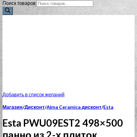
Поиск товаров
Добавить в список желаний
Магазин
/
Дисконт
/
Alma Ceramica дисконт
/
Esta
Esta PWU09EST2 498×500
панно из 2-х плиток