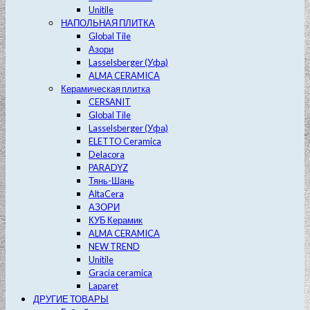
Unitile
НАПОЛЬНАЯ ПЛИТКА
Global Tile
Азори
Lasselsberger (Уфа)
ALMA CERAMICA
Керамическая плитка
CERSANIT
Global Tile
Lasselsberger (Уфа)
ELETTO Ceramica
Delacora
PARADYZ
Тянь-Шань
AltaCera
АЗОРИ
КУБ Керамик
ALMA CERAMICA
NEW TREND
Unitile
Gracia ceramica
Laparet
ДРУГИЕ ТОВАРЫ