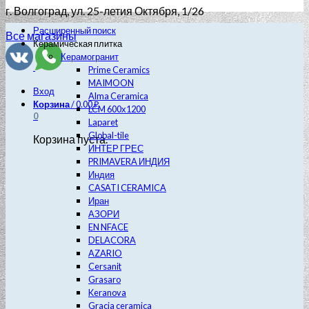
г. Волгоград
, ул. 25-летия Октября, 1/26
Расширенный поиск
Все магазины
Керамическая плитка
Керамогранит
Prime Ceramics
MAIMOON
Вход
Alma Ceramica
Корзина
/
0.00
₽
LCM 600х1200
0
Laparet
Global-tile
Корзина пуста.
ИНТЕР ГРЕС
PRIMAVERA ИНДИЯ
Индия
CASATI CERAMICA
Иран
АЗОРИ
EN NFACE
DELACORA
AZARIO
Cersanit
Grasaro
Keranova
Gracia ceramica