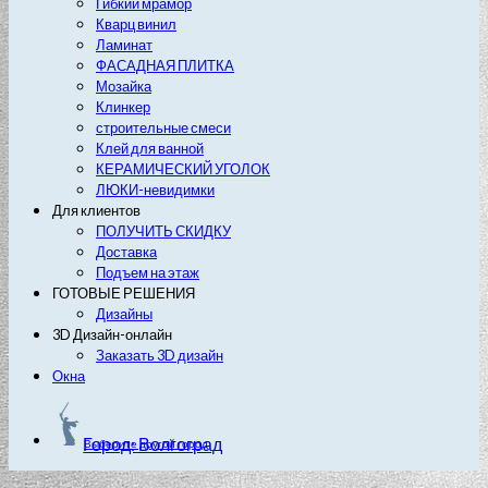
Гибкий мрамор
Кварц винил
Ламинат
ФАСАДНАЯ ПЛИТКА
Мозайка
Клинкер
строительные смеси
Клей для ванной
КЕРАМИЧЕСКИЙ УГОЛОК
ЛЮКИ-невидимки
Для клиентов
ПОЛУЧИТЬ СКИДКУ
Доставка
Подъем на этаж
ГОТОВЫЕ РЕШЕНИЯ
Дизайны
3D Дизайн-онлайн
Заказать 3D дизайн
Окна
Город: Волгоград
Выберите другой город