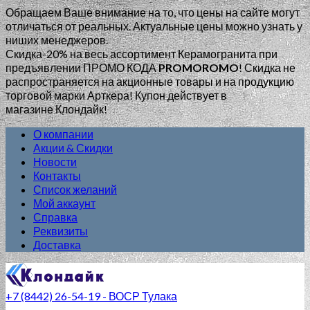
Обращаем Ваше внимание на то, что цены на сайте могут
отличаться от реальных. Актуальные цены можно узнать у
ниших менеджеров.
Скидка-20% на весь ассортимент Керамогранита при
предъявлении ПРОМО КОДА
PROMOROMO
!
Скидка не
распространяется на акционные товары и на продукцию
торговой марки Арткера! Купон действует в
магазине Клондайк!
О компании
Акции & Скидки
Новости
Контакты
Список желаний
Мой аккаунт
Справка
Реквизиты
Доставка
+7 (8442) 26-54-19 - ВОСР Тулака