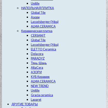
Unitile
НАПОЛЬНАЯ ПЛИТКА
Global Tile
Азори
Lasselsberger (Уфа)
ALMA CERAMICA
Керамическая плитка
CERSANIT
Global Tile
Lasselsberger (Уфа)
ELETTO Ceramica
Delacora
PARADYZ
Тянь-Шань
AltaCera
АЗОРИ
КУБ Керамик
ALMA CERAMICA
NEW TREND
Unitile
Gracia ceramica
Laparet
ДРУГИЕ ТОВАРЫ