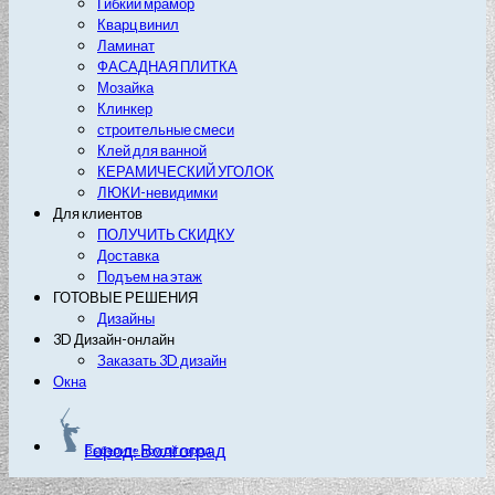
Гибкий мрамор
Кварц винил
Ламинат
ФАСАДНАЯ ПЛИТКА
Мозайка
Клинкер
строительные смеси
Клей для ванной
КЕРАМИЧЕСКИЙ УГОЛОК
ЛЮКИ-невидимки
Для клиентов
ПОЛУЧИТЬ СКИДКУ
Доставка
Подъем на этаж
ГОТОВЫЕ РЕШЕНИЯ
Дизайны
3D Дизайн-онлайн
Заказать 3D дизайн
Окна
Город: Волгоград
Выберите другой город