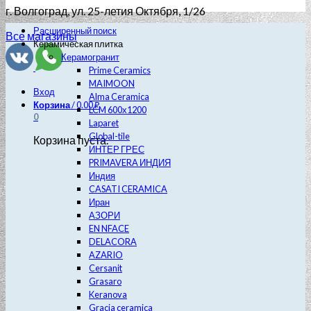
г. Волгоград
, ул. 25-летия Октября, 1/26
Расширенный поиск
Все магазины
Керамическая плитка
Керамогранит
Prime Ceramics
MAIMOON
Вход
Alma Ceramica
Корзина
/
0.00
₽
LCM 600х1200
0
Laparet
Global-tile
Корзина пуста.
ИНТЕР ГРЕС
PRIMAVERA ИНДИЯ
Индия
CASATI CERAMICA
Иран
АЗОРИ
EN NFACE
DELACORA
AZARIO
Cersanit
Grasaro
Keranova
Gracia ceramica