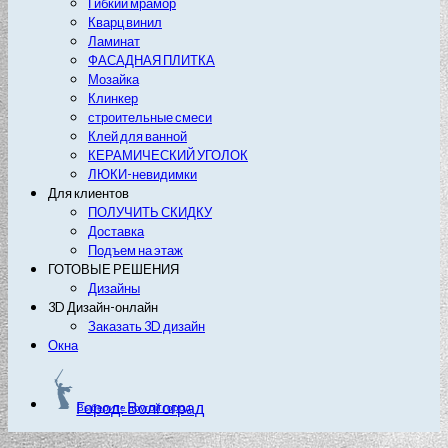
Гибкий мрамор
Кварц винил
Ламинат
ФАСАДНАЯ ПЛИТКА
Мозайка
Клинкер
строительные смеси
Клей для ванной
КЕРАМИЧЕСКИЙ УГОЛОК
ЛЮКИ-невидимки
Для клиентов
ПОЛУЧИТЬ СКИДКУ
Доставка
Подъем на этаж
ГОТОВЫЕ РЕШЕНИЯ
Дизайны
3D Дизайн-онлайн
Заказать 3D дизайн
Окна
Город: Волгоград
Выберите другой город