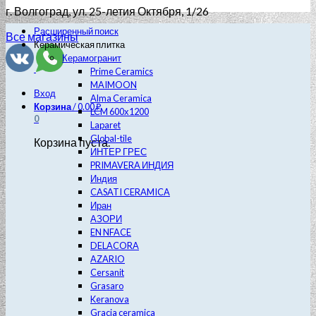
г. Волгоград
, ул. 25-летия Октября, 1/26
Расширенный поиск
Все магазины
Керамическая плитка
Керамогранит
Prime Ceramics
MAIMOON
Вход
Alma Ceramica
Корзина
/
0.00
₽
LCM 600х1200
0
Laparet
Global-tile
Корзина пуста.
ИНТЕР ГРЕС
PRIMAVERA ИНДИЯ
Индия
CASATI CERAMICA
Иран
АЗОРИ
EN NFACE
DELACORA
AZARIO
Cersanit
Grasaro
Keranova
Gracia ceramica