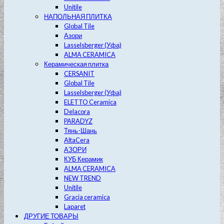
Unitile
НАПОЛЬНАЯ ПЛИТКА
Global Tile
Азори
Lasselsberger (Уфа)
ALMA CERAMICA
Керамическая плитка
CERSANIT
Global Tile
Lasselsberger (Уфа)
ELETTO Ceramica
Delacora
PARADYZ
Тянь-Шань
AltaCera
АЗОРИ
КУБ Керамик
ALMA CERAMICA
NEW TREND
Unitile
Gracia ceramica
Laparet
ДРУГИЕ ТОВАРЫ