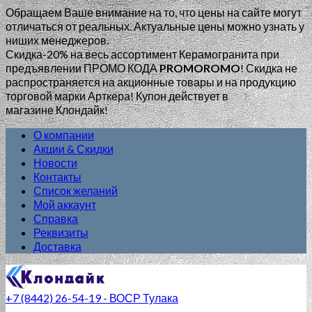
Обращаем Ваше внимание на то, что цены на сайте могут
отличаться от реальных. Актуальные цены можно узнать у
ниших менеджеров.
Скидка-20% на весь ассортимент Керамогранита при
предъявлении ПРОМО КОДА
PROMOROMO
!
Скидка не
распространяется на акционные товары и на продукцию
торговой марки Арткера! Купон действует в
магазине Клондайк!
О компании
Акции & Скидки
Новости
Контакты
Список желаний
Мой аккаунт
Справка
Реквизиты
Доставка
+7 (8442) 26-54-19 - ВОСР Тулака