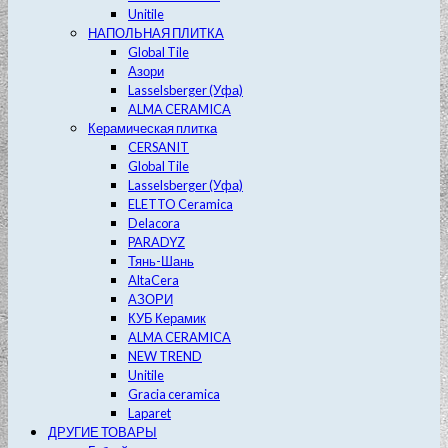
Unitile
НАПОЛЬНАЯ ПЛИТКА
Global Tile
Азори
Lasselsberger (Уфа)
ALMA CERAMICA
Керамическая плитка
CERSANIT
Global Tile
Lasselsberger (Уфа)
ELETTO Ceramica
Delacora
PARADYZ
Тянь-Шань
AltaCera
АЗОРИ
КУБ Керамик
ALMA CERAMICA
NEW TREND
Unitile
Gracia ceramica
Laparet
ДРУГИЕ ТОВАРЫ