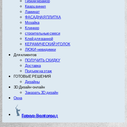
Гибкий мрамор
Кварц винил
Ламинат
ФАСАДНАЯ ПЛИТКА
Мозайка
Клинкер
строительные смеси
Клей для ванной
КЕРАМИЧЕСКИЙ УГОЛОК
ЛЮКИ-невидимки
Для клиентов
ПОЛУЧИТЬ СКИДКУ
Доставка
Подъем на этаж
ГОТОВЫЕ РЕШЕНИЯ
Дизайны
3D Дизайн-онлайн
Заказать 3D дизайн
Окна
Город: Волгоград
Выберите другой город