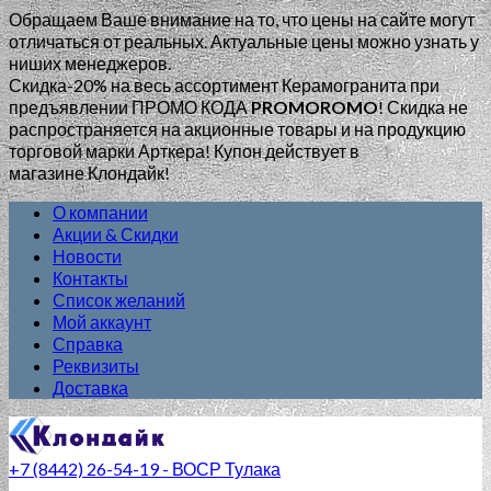
Обращаем Ваше внимание на то, что цены на сайте могут
отличаться от реальных. Актуальные цены можно узнать у
ниших менеджеров.
Скидка-20% на весь ассортимент Керамогранита при
предъявлении ПРОМО КОДА
PROMOROMO
!
Скидка не
распространяется на акционные товары и на продукцию
торговой марки Арткера! Купон действует в
магазине Клондайк!
О компании
Акции & Скидки
Новости
Контакты
Список желаний
Мой аккаунт
Справка
Реквизиты
Доставка
+7 (8442) 26-54-19 - ВОСР Тулака