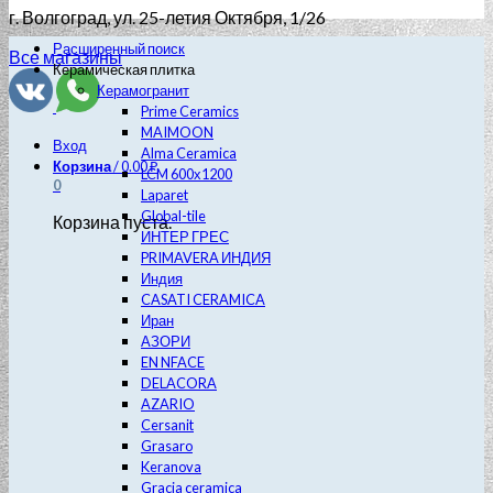
г. Волгоград
, ул. 25-летия Октября, 1/26
Расширенный поиск
Все магазины
Керамическая плитка
Керамогранит
Prime Ceramics
MAIMOON
Вход
Alma Ceramica
Корзина
/
0.00
₽
LCM 600х1200
0
Laparet
Global-tile
Корзина пуста.
ИНТЕР ГРЕС
PRIMAVERA ИНДИЯ
Индия
CASATI CERAMICA
Иран
АЗОРИ
EN NFACE
DELACORA
AZARIO
Cersanit
Grasaro
Keranova
Gracia ceramica