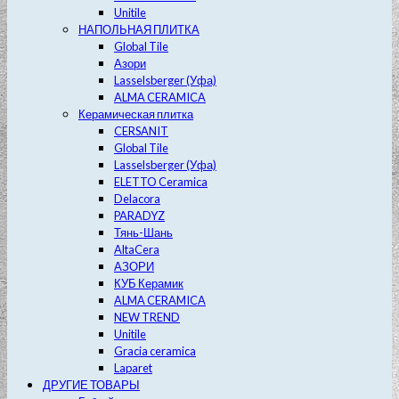
Unitile
НАПОЛЬНАЯ ПЛИТКА
Global Tile
Азори
Lasselsberger (Уфа)
ALMA CERAMICA
Керамическая плитка
CERSANIT
Global Tile
Lasselsberger (Уфа)
ELETTO Ceramica
Delacora
PARADYZ
Тянь-Шань
AltaCera
АЗОРИ
КУБ Керамик
ALMA CERAMICA
NEW TREND
Unitile
Gracia ceramica
Laparet
ДРУГИЕ ТОВАРЫ