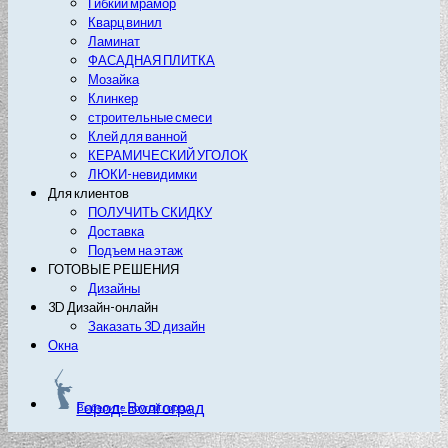
Гибкий мрамор
Кварц винил
Ламинат
ФАСАДНАЯ ПЛИТКА
Мозайка
Клинкер
строительные смеси
Клей для ванной
КЕРАМИЧЕСКИЙ УГОЛОК
ЛЮКИ-невидимки
Для клиентов
ПОЛУЧИТЬ СКИДКУ
Доставка
Подъем на этаж
ГОТОВЫЕ РЕШЕНИЯ
Дизайны
3D Дизайн-онлайн
Заказать 3D дизайн
Окна
Город: Волгоград
Выберите другой город