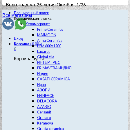
г. Волгоград
, ул. 25-летия Октября, 1/26
Расширенный поиск
Все магазины
Керамическая плитка
Керамогранит
Prime Ceramics
MAIMOON
Вход
Alma Ceramica
Корзина
/
0.00
₽
LCM 600х1200
0
Laparet
Global-tile
Корзина пуста.
ИНТЕР ГРЕС
PRIMAVERA ИНДИЯ
Индия
CASATI CERAMICA
Иран
АЗОРИ
EN NFACE
DELACORA
AZARIO
Cersanit
Grasaro
Keranova
Gracia ceramica