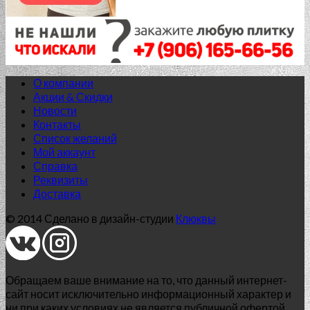
О компании
Акции & Скидки
Новости
Контакты
Список желаний
Мой аккаунт
Справка
Реквизиты
Доставка
© 2014 Сделано в дизайн-студии
Клюквы
Обращаем ваше внимание на то, что данный интернет-
сайт носит исключительно информационный характер и
ни при каких условиях не является публичной офертой,