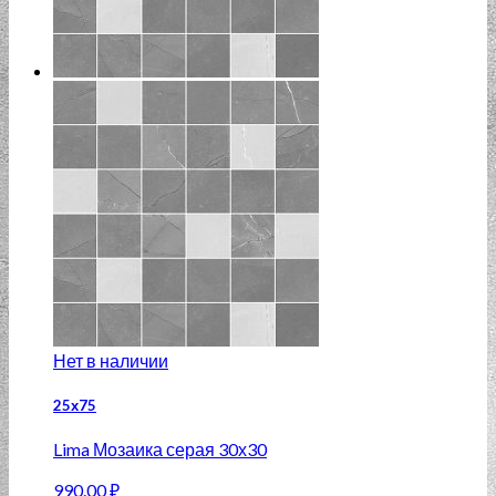
Нет в наличии
25х75
Lima Мозаика серая 30х30
990.00
₽