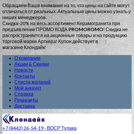
Обращаем Ваше внимание на то, что цены на сайте могут
отличаться от реальных. Актуальные цены можно узнать у
ниших менеджеров.
Скидка-20% на весь ассортимент Керамогранита при
предъявлении ПРОМО КОДА
PROMOROMO
!
Скидка не
распространяется на акционные товары и на продукцию
торговой марки Арткера! Купон действует в
магазине Клондайк!
О компании
Акции & Скидки
Новости
Контакты
Список желаний
Мой аккаунт
Справка
Реквизиты
Доставка
+7 (8442) 26-54-19 - ВОСР Тулака