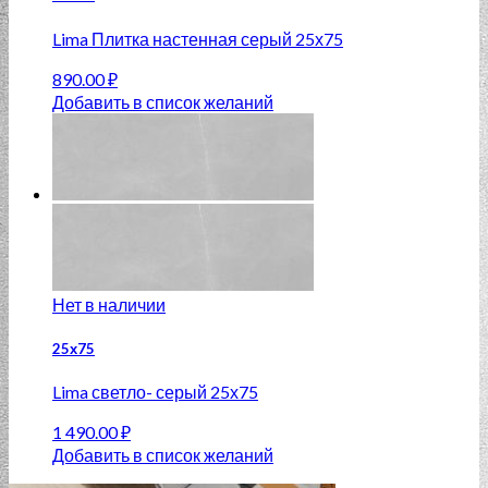
Lima Плитка настенная серый 25х75
890.00
₽
Добавить в список желаний
Нет в наличии
25х75
Lima светло- серый 25х75
1 490.00
₽
Добавить в список желаний