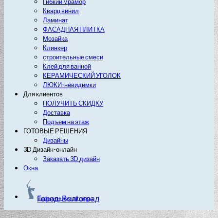
Гибкий мрамор
Кварц винил
Ламинат
ФАСАДНАЯ ПЛИТКА
Мозайка
Клинкер
строительные смеси
Клей для ванной
КЕРАМИЧЕСКИЙ УГОЛОК
ЛЮКИ-невидимки
Для клиентов
ПОЛУЧИТЬ СКИДКУ
Доставка
Подъем на этаж
ГОТОВЫЕ РЕШЕНИЯ
Дизайны
3D Дизайн-онлайн
Заказать 3D дизайн
Окна
Город: Волгоград
Выберите другой город