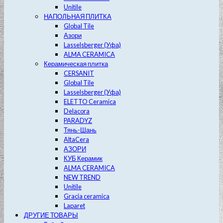
Unitile
НАПОЛЬНАЯ ПЛИТКА
Global Tile
Азори
Lasselsberger (Уфа)
ALMA CERAMICA
Керамическая плитка
CERSANIT
Global Tile
Lasselsberger (Уфа)
ELETTO Ceramica
Delacora
PARADYZ
Тянь-Шань
AltaCera
АЗОРИ
КУБ Керамик
ALMA CERAMICA
NEW TREND
Unitile
Gracia ceramica
Laparet
ДРУГИЕ ТОВАРЫ