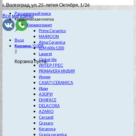
г. Волгоград
, ул. 25-летия Октября, 1/26
Расширенный поиск
Все магазины
Керамическая плитка
Керамогранит
Prime Ceramics
MAIMOON
Вход
Alma Ceramica
Корзина
/
0.00
₽
LCM 600х1200
0
Laparet
Global-tile
Корзина пуста.
ИНТЕР ГРЕС
PRIMAVERA ИНДИЯ
Индия
CASATI CERAMICA
Иран
АЗОРИ
EN NFACE
DELACORA
AZARIO
Cersanit
Grasaro
Keranova
Gracia ceramica