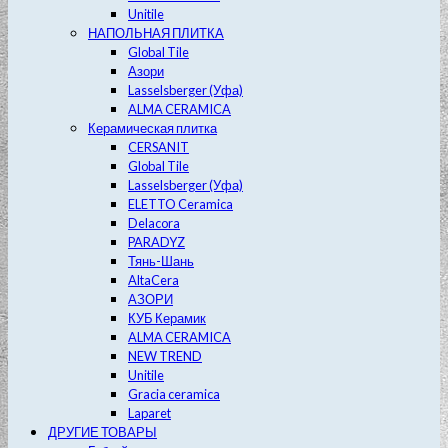
Unitile
НАПОЛЬНАЯ ПЛИТКА
Global Tile
Азори
Lasselsberger (Уфа)
ALMA CERAMICA
Керамическая плитка
CERSANIT
Global Tile
Lasselsberger (Уфа)
ELETTO Ceramica
Delacora
PARADYZ
Тянь-Шань
AltaCera
АЗОРИ
КУБ Керамик
ALMA CERAMICA
NEW TREND
Unitile
Gracia ceramica
Laparet
ДРУГИЕ ТОВАРЫ