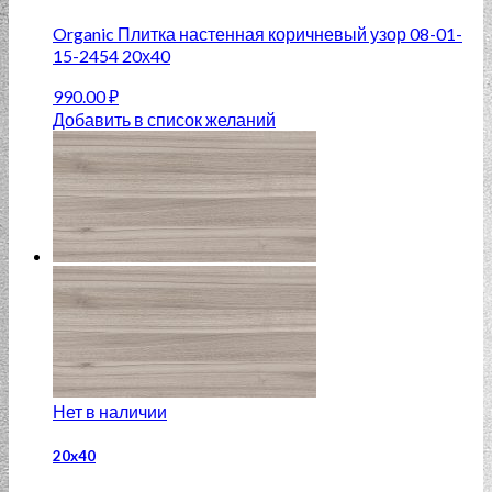
Organic Плитка настенная коричневый узор 08-01-
15-2454 20х40
990.00
₽
Добавить в список желаний
Нет в наличии
20x40