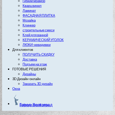
Гибкий мрамор
Кварц винил
Ламинат
ФАСАДНАЯ ПЛИТКА
Мозайка
Клинкер
строительные смеси
Клей для ванной
КЕРАМИЧЕСКИЙ УГОЛОК
ЛЮКИ-невидимки
Для клиентов
ПОЛУЧИТЬ СКИДКУ
Доставка
Подъем на этаж
ГОТОВЫЕ РЕШЕНИЯ
Дизайны
3D Дизайн-онлайн
Заказать 3D дизайн
Окна
Город: Волгоград
Выберите другой город