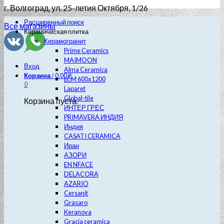
г. Волгоград
, ул. 25-летия Октября, 1/26
Расширенный поиск
Все магазины
Керамическая плитка
Керамогранит
Prime Ceramics
MAIMOON
Вход
Alma Ceramica
Корзина
/
0.00
₽
LCM 600х1200
0
Laparet
Global-tile
Корзина пуста.
ИНТЕР ГРЕС
PRIMAVERA ИНДИЯ
Индия
CASATI CERAMICA
Иран
АЗОРИ
EN NFACE
DELACORA
AZARIO
Cersanit
Grasaro
Keranova
Gracia ceramica