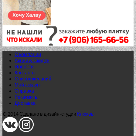
О компании
Акции & Скидки
Новости
Контакты
Список желаний
Мой аккаунт
Справка
Реквизиты
Доставка
© 2014 Сделано в дизайн-студии
Клюквы