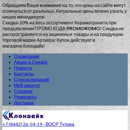
Обращаем Ваше внимание на то, что цены на сайте могут
отличаться от реальных. Актуальные цены можно узнать у
ниших менеджеров.
Скидка-20% на весь ассортимент Керамогранита при
предъявлении ПРОМО КОДА
PROMOROMO
!
Скидка не
распространяется на акционные товары и на продукцию
торговой марки Арткера! Купон действует в
магазине Клондайк!
О компании
Акции & Скидки
Новости
Контакты
Список желаний
Мой аккаунт
Справка
Реквизиты
Доставка
+7 (8442) 26-54-19 - ВОСР Тулака