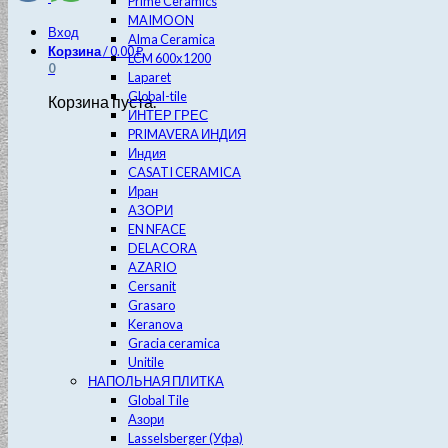
Prime Ceramics
MAIMOON
Вход
Alma Ceramica
Корзина
/
0.00
₽
LCM 600х1200
0
Laparet
Global-tile
Корзина пуста.
ИНТЕР ГРЕС
PRIMAVERA ИНДИЯ
Индия
CASATI CERAMICA
Иран
АЗОРИ
EN NFACE
DELACORA
AZARIO
Cersanit
Grasaro
Keranova
Gracia ceramica
Unitile
НАПОЛЬНАЯ ПЛИТКА
Global Tile
Азори
Lasselsberger (Уфа)