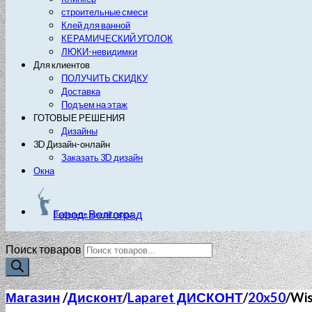
строительные смеси
Клей для ванной
КЕРАМИЧЕСКИЙ УГОЛОК
ЛЮКИ-невидимки
Для клиентов
ПОЛУЧИТЬ СКИДКУ
Доставка
Подъем на этаж
ГОТОВЫЕ РЕШЕНИЯ
Дизайны
3D Дизайн-онлайн
Заказать 3D дизайн
Окна
Город: Волгоград
Выберите другой город
Поиск товаров
Магазин
/
Дисконт
/
Laparet ДИСКОНТ
/
20x50
/
Wi