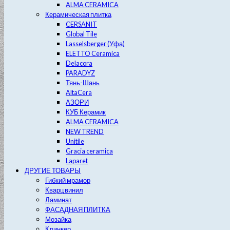
ALMA CERAMICA
Керамическая плитка
CERSANIT
Global Tile
Lasselsberger (Уфа)
ELETTO Ceramica
Delacora
PARADYZ
Тянь-Шань
AltaCera
АЗОРИ
КУБ Керамик
ALMA CERAMICA
NEW TREND
Unitile
Gracia ceramica
Laparet
ДРУГИЕ ТОВАРЫ
Гибкий мрамор
Кварц винил
Ламинат
ФАСАДНАЯ ПЛИТКА
Мозайка
Клинкер