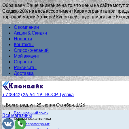
Обращаем Ваше внимание на то, что цены на сайте могут о
Скидка-20% на весь ассортимент Керамогранита при пр
торговой марки Арткера! Купон действует в магазине Клонд
О компании
Акции & Скидки
Новости
Контакты
Список желаний
Мой аккаунт
Справка
Реквизиты
Доставка
+7 (8442) 26-54-19 - ВОСР Тулака
г. Волгоград
, ул. 25-летия Октября, 1/26
Расширенный поиск
Все магазины
Керамическая плитка
Керамогранит